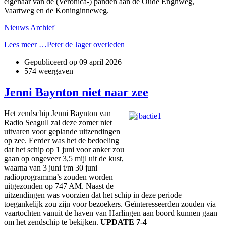
eigenaar van de (Veronica-) panden aan de Oude Enghweg,
Vaartweg en de Koninginneweg.
Nieuws Archief
Lees meer …Peter de Jager overleden
Gepubliceerd op
09 april 2026
574 weergaven
Jenni Baynton niet naar zee
Het zendschip Jenni Baynton van
Radio Seagull zal deze zomer niet
uitvaren voor geplande uitzendingen
op zee. Eerder was het de bedoeling
dat het schip op 1 juni voor anker zou
gaan op ongeveer 3,5 mijl uit de kust,
waarna van 3 juni t/m 30 juni
radioprogramma’s zouden worden
uitgezonden op 747 AM. Naast de
uitzendingen was voorzien dat het schip in deze periode
toegankelijk zou zijn voor bezoekers. Geïnteresseerden zouden via
vaartochten vanuit de haven van Harlingen aan boord kunnen gaan
om het zendschip te bekijken.
UPDATE 7-4