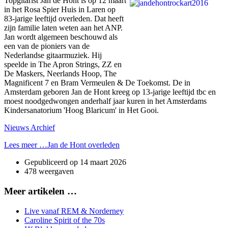
Topgitarist Jan de Hont is op 12 maart
in het Rosa Spier Huis in Laren op
83-jarige leeftijd overleden. Dat heeft
zijn familie laten weten aan het ANP.
Jan wordt algemeen beschouwd als
een van de pioniers van de
Nederlandse gitaarmuziek. Hij
speelde in The Apron Strings, ZZ en
De Maskers, Neerlands Hoop, The
Magnificent 7 en Bram Vermeulen & De Toekomst. De in
Amsterdam geboren Jan de Hont kreeg op 13-jarige leeftijd tbc en
moest noodgedwongen anderhalf jaar kuren in het Amsterdams
Kindersanatorium 'Hoog Blaricum' in Het Gooi.
Nieuws Archief
Lees meer …Jan de Hont overleden
Gepubliceerd op
14 maart 2026
478 weergaven
Meer artikelen …
Live vanaf REM & Norderney
Caroline Spirit of the 70s