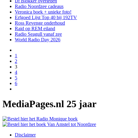
IJf Blokker overleden
Radio Noordzee cadeaus
Veronica boek + unieke foto!
Erfgoed Lijst Top 40 bij 192TV
Ross Revenge onderhoud
Raid op REM eiland
Radio Seagull vanaf zee
World Radio Day 2026
1
2
3
4
5
6
MediaPages.nl 25 jaar
Disclaimer