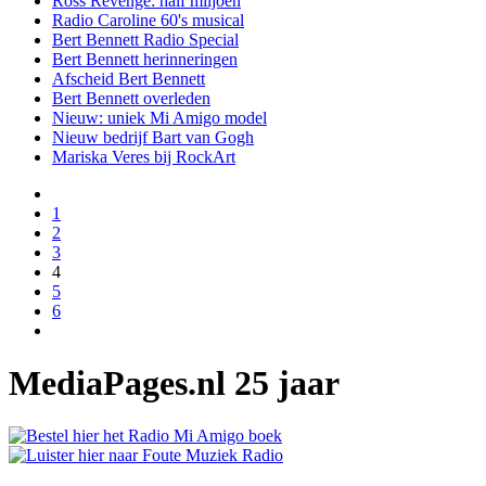
Ross Revenge: half miljoen
Radio Caroline 60's musical
Bert Bennett Radio Special
Bert Bennett herinneringen
Afscheid Bert Bennett
Bert Bennett overleden
Nieuw: uniek Mi Amigo model
Nieuw bedrijf Bart van Gogh
Mariska Veres bij RockArt
1
2
3
4
5
6
MediaPages.nl 25 jaar