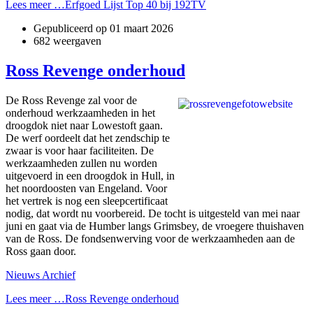
Lees meer …Erfgoed Lijst Top 40 bij 192TV
Gepubliceerd op
01 maart 2026
682 weergaven
Ross Revenge onderhoud
De Ross Revenge zal voor de
onderhoud werkzaamheden in het
droogdok niet naar Lowestoft gaan.
De werf oordeelt dat het zendschip te
zwaar is voor haar faciliteiten. De
werkzaamheden zullen nu worden
uitgevoerd in een droogdok in Hull, in
het noordoosten van Engeland. Voor
het vertrek is nog een sleepcertificaat
nodig, dat wordt nu voorbereid. De tocht is uitgesteld van mei naar
juni en gaat via de Humber langs Grimsbey, de vroegere thuishaven
van de Ross. De fondsenwerving voor de werkzaamheden aan de
Ross gaan door.
Nieuws Archief
Lees meer …Ross Revenge onderhoud