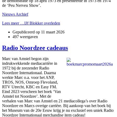
de demonstratie op 18 april 1973 en presenteerde in 1973 en 1974
de ‘Peu Nerveu Show’.
Nieuws Archief
Lees meer …IJf Blokker overleden
Gepubliceerd op
11 maart 2026
497 weergaven
Radio Noordzee cadeaus
Marc van Amstel begon zijn
indrukwekkende mediacarrière in
1972 bij de zeezender Radio
Noordzee Internationaal. Daarna
werkte Marc o.a. voor het ANP,
TROS, NOS, Omroep Flevoland,
RTV Utrecht, KBC en Easy FM.
Eind 2023 verscheen het boek ‘Van
Amstel tot Noordzee’. Met de
verhalen van Marc van Amstel en 21 mediacollega’s over Radio
Noordzee en Marcs overige carrière. Bij aankoop van het boek bij
het Museum van de 20e Eeuw krijg je nu exclusief een uniek Radio
Noordzee Internationaal merchandise item cadeau!