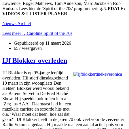
Lawrence, Roger Mathews, Tom Anderson, Marc Jacobs en Rob
Hudson. Lees hier de 'Spirit of the 70s' programmering.
UPDATE:
VIDEOS & LUISTER PLAYER
Nieuws Archief
Lees meer …Caroline Spirit of the 70s
Gepubliceerd op
11 maart 2026
657 weergaven
IJf Blokker overleden
IJf Blokker is op 95-jarige leeftijd
overleden. Hij stierf dinsdagochtend
10 maart in zijn woonplaats Den
Helder. Blokker werd vooral bekend
als Barend Servet in De Fred Haché
Show. Hij speelde ook rollen in o.a.
‘Zeg ‘ns AAA’. Daarnaast had hij een
muzikale carrière en scoorde hits met
o.a. ‘Waar moet dat heen, hoe zal dat
gaan?’. IJf Blokker heeft in de jaren 70 ook veel voor de zeezender
Radio Veronica gedaan. Hij maakte o.a. een aantal actie spots voor