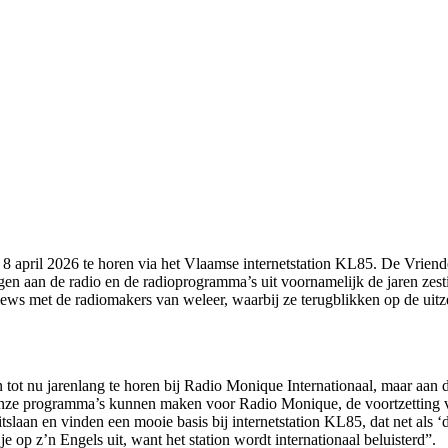
april 2026 te horen via het Vlaamse internetstation KL85. De Vrienden
gen aan de radio en de radioprogramma’s uit voornamelijk de jaren zesti
iews met de radiomakers van weleer, waarbij ze terugblikken op de uit
t nu jarenlang te horen bij Radio Monique Internationaal, maar aan 
 onze programma’s kunnen maken voor Radio Monique, de voortzetting 
laan en vinden een mooie basis bij internetstation KL85, dat net als ‘
 op z’n Engels uit, want het station wordt internationaal beluisterd”.