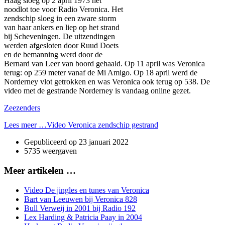
Haag sloeg op 2 april 1973 het
noodlot toe voor Radio Veronica. Het
zendschip sloeg in een zware storm
van haar ankers en liep op het strand
bij Scheveningen. De uitzendingen
werden afgesloten door Ruud Doets
en de bemanning werd door de
Bernard van Leer van boord gehaald. Op 11 april was Veronica
terug: op 259 meter vanaf de Mi Amigo. Op 18 april werd de
Norderney vlot getrokken en was Veronica ook terug op 538. De
video met de gestrande Norderney is vandaag online gezet.
Zeezenders
Lees meer …Video Veronica zendschip gestrand
Gepubliceerd op
23 januari 2022
5735 weergaven
Meer artikelen …
Video De jingles en tunes van Veronica
Bart van Leeuwen bij Veronica 828
Bull Verweij in 2001 bij Radio 192
Lex Harding & Patricia Paay in 2004