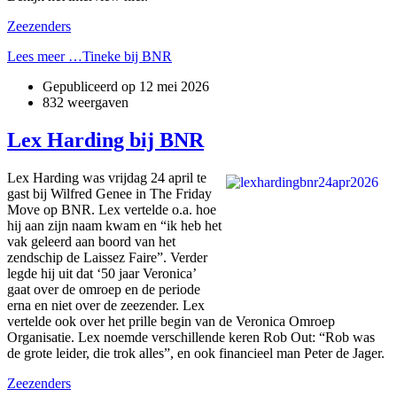
Zeezenders
Lees meer …Tineke bij BNR
Gepubliceerd op
12 mei 2026
832 weergaven
Lex Harding bij BNR
Lex Harding was vrijdag 24 april te
gast bij Wilfred Genee in The Friday
Move op BNR. Lex vertelde o.a. hoe
hij aan zijn naam kwam en “ik heb het
vak geleerd aan boord van het
zendschip de Laissez Faire”. Verder
legde hij uit dat ‘50 jaar Veronica’
gaat over de omroep en de periode
erna en niet over de zeezender. Lex
vertelde ook over het prille begin van de Veronica Omroep
Organisatie. Lex noemde verschillende keren Rob Out: “Rob was
de grote leider, die trok alles”, en ook financieel man Peter de Jager.
Zeezenders