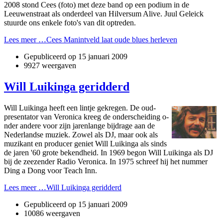
2008 stond Cees (foto) met deze band op een podium in de
Leeuwenstraat als o­nderdeel van Hilversum Alive. Juul Geleick
stuurde o­ns enkele foto's van dit optreden.
Lees meer …Cees Manintveld laat oude blues herleven
Gepubliceerd op
15 januari 2009
9927 weergaven
Will Luikinga geridderd
Will Luikinga heeft een lintje gekregen. De oud-
presentator van Veronica kreeg de o­nderscheiding o­
nder andere voor zijn jarenlange bijdrage aan de
Nederlandse muziek. Zowel als DJ, maar ook als
muzikant en producer geniet Will Luikinga als sinds
de jaren '60 grote bekendheid. In 1969 begon Will Luikinga als DJ
bij de zeezender Radio Veronica. In 1975 schreef hij het nummer
Ding a Dong voor Teach Inn.
Lees meer …Will Luikinga geridderd
Gepubliceerd op
15 januari 2009
10086 weergaven