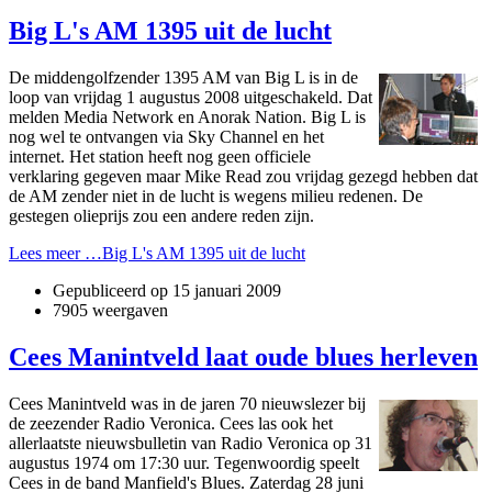
Big L's AM 1395 uit de lucht
De middengolfzender 1395 AM van Big L is in de
loop van vrijdag 1 augustus 2008 uitgeschakeld. Dat
melden Media Network en Anorak Nation. Big L is
nog wel te o­ntvangen via Sky Channel en het
internet. Het station heeft nog geen officiele
verklaring gegeven maar Mike Read zou vrijdag gezegd hebben dat
de AM zender niet in de lucht is wegens milieu redenen. De
gestegen olieprijs zou een andere reden zijn.
Lees meer …Big L's AM 1395 uit de lucht
Gepubliceerd op
15 januari 2009
7905 weergaven
Cees Manintveld laat oude blues herleven
Cees Manintveld was in de jaren 70 nieuwslezer bij
de zeezender Radio Veronica. Cees las ook het
allerlaatste nieuwsbulletin van Radio Veronica op 31
augustus 1974 om 17:30 uur. Tegenwoordig speelt
Cees in de band Manfield's Blues. Zaterdag 28 juni