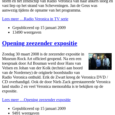
storm en het zendschip van Radio Veronica van haar ankers sloeg en
vast liep op het strand van Scheveningen. Jan de Geus was
aanwezig tijdens de opname van het programma.
Lees meer …Radio Veronica in TV serie
Gepubliceerd op
15 januari 2009
13490 weergaven
Opening zeezender expositie
Zondag 30 maart 2008 is de zeezender expositie in
Museum Rock Art officieel geopend. Na een een
toespraak door Ad Bouman werd door Hans van
Velsen en Johan van der Kolk (technici aan boord
van de Norderney) de originele boordstudio van
Radio Veronica o­nthuld. Erik de Zwart kreeg de Veronica DVD /
CD overhandigd. Ook de door Niels Zack gerestaureerde Veronica
land studio 2 en veel Veronica memorablia is te bekijken op de
expositie.
Lees meer …Opening zeezender expositie
Gepubliceerd op
15 januari 2009
9491 weergaven