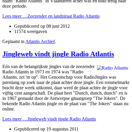
naam "Radio Atlantis" in Vlaanderen actief was en blikt terug naar
deze periode.
Lees meer …Zeezender en landpiraat Radio Atlantis
Gepubliceerd op
08 juni 2012
11574 weergaven
Geplaatst in
Atlantis Archief
.
Jingleweb vindt jingle Radio Atlantis
Eén van de belangrijkste jingles van de zeezender
Radio Atlantis in 1973 en 1974 was "Radio
Atlantis, zet 'm op". Het Genootschap voor RadioJingles was
jarenlang op zoek naar de plaat achter deze jingle. Een rommelmarkt
bracht deze week uitkomst, daar werd de plaat achter de jingle voor
vijftig cent aangeschaft. De plaat heet "Dunch, dunch, dunch" en is
in 1967 gemaakt door de Antwerpse gitaargroep "The Jokers". De
bekende Radio Atlantis jingle en de plaat van "The Jokers" staan nu
online.
Lees meer …Jingleweb vindt jingle Radio Atlantis
Gepubliceerd op
19 augustus 2011