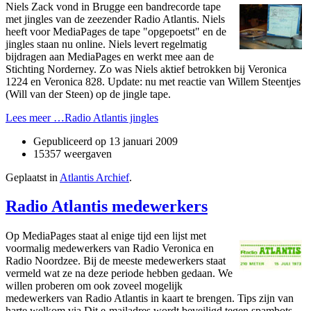
Niels Zack vond in Brugge een bandrecorde tape
met jingles van de zeezender Radio Atlantis. Niels
heeft voor MediaPages de tape "opgepoetst" en de
jingles staan nu o­nline. Niels levert regelmatig
bijdragen aan MediaPages en werkt mee aan de
Stichting Norderney. Zo was Niels aktief betrokken bij Veronica
1224 en Veronica 828. Update: nu met reactie van Willem Steentjes
(Will van der Steen) op de jingle tape.
Lees meer …Radio Atlantis jingles
Gepubliceerd op
13 januari 2009
15357 weergaven
Geplaatst in
Atlantis Archief
.
Radio Atlantis medewerkers
Op MediaPages staat al enige tijd een lijst met
voormalig medewerkers van Radio Veronica en
Radio Noordzee. Bij de meeste medewerkers staat
vermeld wat ze na deze periode hebben gedaan. We
willen proberen om ook zoveel mogelijk
medewerkers van Radio Atlantis in kaart te brengen. Tips zijn van
harte welkom via
Dit e-mailadres wordt beveiligd tegen spambots.