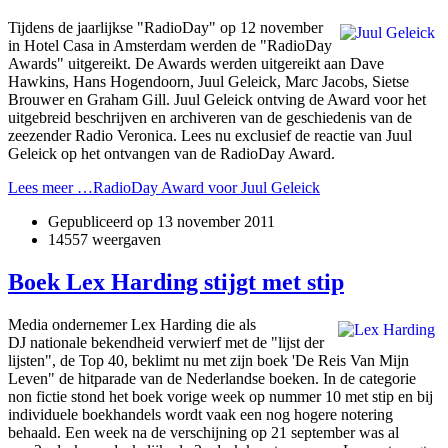
Tijdens de jaarlijkse "RadioDay" op 12 november
in Hotel Casa in Amsterdam werden de "RadioDay
Awards" uitgereikt. De Awards werden uitgereikt aan Dave
Hawkins, Hans Hogendoorn, Juul Geleick, Marc Jacobs, Sietse
Brouwer en Graham Gill. Juul Geleick ontving de Award voor het
uitgebreid beschrijven en archiveren van de geschiedenis van de
zeezender Radio Veronica. Lees nu exclusief de reactie van Juul
Geleick op het ontvangen van de RadioDay Award.
Lees meer …RadioDay Award voor Juul Geleick
Gepubliceerd op
13 november 2011
14557 weergaven
Boek Lex Harding stijgt met stip
Media ondernemer Lex Harding die als
DJ nationale bekendheid verwierf met de "lijst der
lijsten", de Top 40, beklimt nu met zijn boek 'De Reis Van Mijn
Leven" de hitparade van de Nederlandse boeken. In de categorie
non fictie stond het boek vorige week op nummer 10 met stip en bij
individuele boekhandels wordt vaak een nog hogere notering
behaald. Een week na de verschijning op 21 september was al