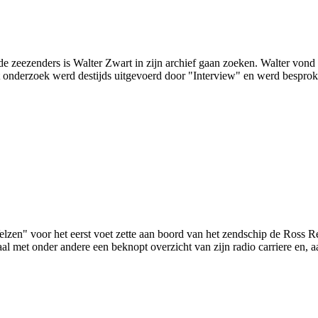
de zeezenders is Walter Zwart in zijn archief gaan zoeken. Walter vond o
 o­nderzoek werd destijds uitgevoerd door "Interview" en werd bespro
zen" voor het eerst voet zette aan boord van het zendschip de Ross Re
l met onder andere een beknopt overzicht van zijn radio carriere en, 