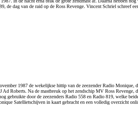
987. In de nacht erna brak de grote zendmast af. Daarna hebben nog
, de dag van de raid op de Ross Revenge. Vincent Schriel schreef een
ovember 1987 de wekelijkse hittip van de zeezender Radio Monique, d
J Ad Roberts. Na de mastbreuk op het zendschip MV Ross Revenge, de
na nog gebruikte door de zeezenders Radio 558 en Radio 819, welke be
que Satellietschijven in kaart gebracht en een volledig overzicht onli