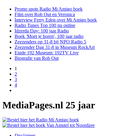
Promo spots Radio Mi Amigo boek
Film over Rob Out en Veronica
Interview Ferry Eden over Mi Amigo boek
Radio Tunes Top 100 nu online
Idzerda Day: 100 jaar Radio
Boek 'Moet je horen', 100 jaar radio
Zeezenders op 31-8 bij NPO Radio 5
Zeezender Dag 31-8 in Museum RockArt
Einde 192 Museum: 192TV Live
Biografie van Rob Out
1
2
3
4
MediaPages.nl 25 jaar
Disclaimer