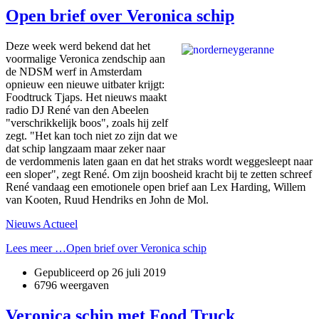
Open brief over Veronica schip
Deze week werd bekend dat het
voormalige Veronica zendschip aan
de NDSM werf in Amsterdam
opnieuw een nieuwe uitbater krijgt:
Foodtruck Tjaps. Het nieuws maakt
radio DJ René van den Abeelen
"verschrikkelijk boos", zoals hij zelf
zegt. "Het kan toch niet zo zijn dat we
dat schip langzaam maar zeker naar
de verdommenis laten gaan en dat het straks wordt weggesleept naar
een sloper", zegt René. Om zijn boosheid kracht bij te zetten schreef
René vandaag een emotionele open brief aan Lex Harding, Willem
van Kooten, Ruud Hendriks en John de Mol.
Nieuws Actueel
Lees meer …Open brief over Veronica schip
Gepubliceerd op
26 juli 2019
6796 weergaven
Veronica schip met Food Truck