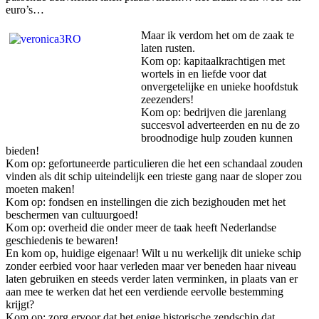
euro’s…
Maar ik verdom het om de zaak te
laten rusten.
Kom op: kapitaalkrachtigen met
wortels in en liefde voor dat
onvergetelijke en unieke hoofdstuk
zeezenders!
Kom op: bedrijven die jarenlang
succesvol adverteerden en nu de zo
broodnodige hulp zouden kunnen
bieden!
Kom op: gefortuneerde particulieren die het een schandaal zouden
vinden als dit schip uiteindelijk een trieste gang naar de sloper zou
moeten maken!
Kom op: fondsen en instellingen die zich bezighouden met het
beschermen van cultuurgoed!
Kom op: overheid die onder meer de taak heeft Nederlandse
geschiedenis te bewaren!
En kom op, huidige eigenaar! Wilt u nu werkelijk dit unieke schip
zonder eerbied voor haar verleden maar ver beneden haar niveau
laten gebruiken en steeds verder laten verminken, in plaats van er
aan mee te werken dat het een verdiende eervolle bestemming
krijgt?
Kom op: zorg ervoor dat het enige historische zendschip dat