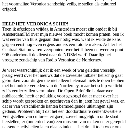
het voormalige Veronica zendschip veilig te stellen als cultureel
erfgoed.
HELP HET VERONICA SCHIP!
Toen ik afgelopen vrijdag in Amsterdam moest zijn omdat ik bij
AmsterdamFM over mijn nieuwe boek mocht komen praten, ben ik
wat eerder van huis gegaan dan nodig was, want ik wilde de kans
grijpen eerst nog even ergens anders een foto te maken. Achter het
Centraal Station varen veerponten over het IJ heen en weer en pont
906 onderhoudt de dienst naar de NDSM werf. Daar ligt het
vroegere zendschip van Radio Veronica: de Norderney.
Je weet waarschijnlijk dat ik een week of wat geleden vreselijk
pissig werd over het nieuws dat de zoveelste uitbater het schip gaat
gebruiken voor dingen die niet alleen helemaal niets te doen hebben
met het unieke verleden van de Norderney, maar het schip wellicht
zelfs verder zullen verminken. De Open Brief die ik daarover
publiceerde, heeft er gelukkig voor gezorgd dat er meer over het
schip wordt gesproken en geschreven dan in jaren het geval was, en
dat er van verschillende kanten bemoedigende uitlatingen zijn
gedaan. Probleem blijft dat het een doodordinaire centenkwestie is.
Veiligstellen van cultureel erfgoed, zoveel mogelijk in oude staat
herstellen, er (onderdeel van) een museum van maken en er geregeld
passende activiteiten laten plaatsvinden… het draait toch weer om