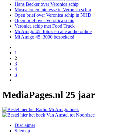
Hans Becker over Veronica schip
Musea tonen interesse in Veronica schip
Open brief over Veronica schip in NHD
Open brief over Veronica schip
Veronica schip met Food Truck
Mi Amigo 45: foto's en alle audio online
Mi Amigo 45: 3000 bezoekers!
1
2
3
4
5
MediaPages.nl 25 jaar
Disclaimer
Sitemap