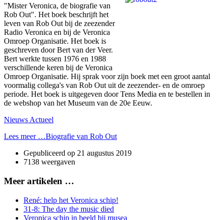
"Mister Veronica, de biografie van
Rob Out". Het boek beschrijft het
leven van Rob Out bij de zeezender
Radio Veronica en bij de Veronica
Omroep Organisatie. Het boek is
geschreven door Bert van der Veer.
Bert werkte tussen 1976 en 1988
verschillende keren bij de Veronica
Omroep Organisatie. Hij sprak voor zijn boek met een groot aantal
voormalig collega's van Rob Out uit de zeezender- en de omroep
periode. Het boek is uitgegeven door Tens Media en te bestellen in
de webshop van het Museum van de 20e Eeuw.
Nieuws Actueel
Lees meer …Biografie van Rob Out
Gepubliceerd op
21 augustus 2019
7138 weergaven
Meer artikelen …
René: help het Veronica schip!
31-8: The day the music died
Veronica schip in beeld bij musea