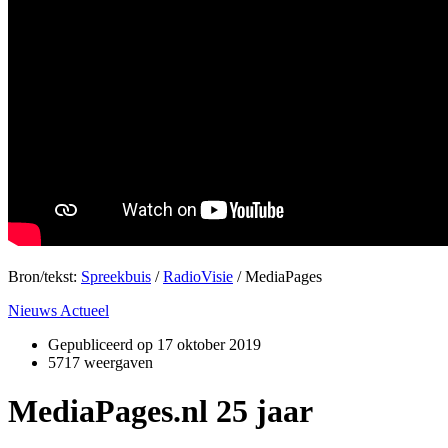
Bron/tekst:
Spreekbuis
/
RadioVisie
/ MediaPages
Nieuws Actueel
Gepubliceerd op
17 oktober 2019
5717 weergaven
MediaPages.nl 25 jaar