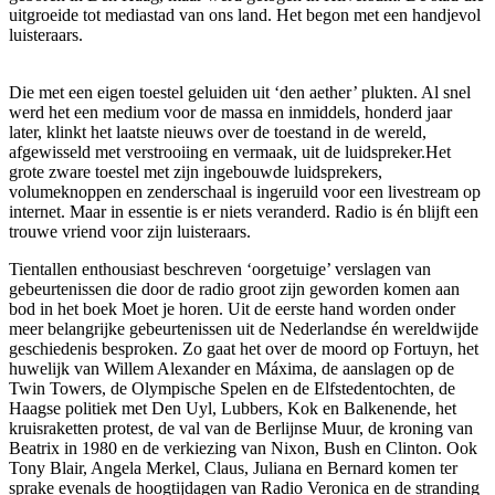
uitgroeide tot mediastad van ons land. Het begon met een handjevol
luisteraars.
Die met een eigen toestel geluiden uit ‘den aether’ plukten. Al snel
werd het een medium voor de massa en inmiddels, honderd jaar
later, klinkt het laatste nieuws over de toestand in de wereld,
afgewisseld met verstrooiing en vermaak, uit de luidspreker.Het
grote zware toestel met zijn ingebouwde luidsprekers,
volumeknoppen en zenderschaal is ingeruild voor een livestream op
internet. Maar in essentie is er niets veranderd. Radio is én blijft een
trouwe vriend voor zijn luisteraars.
Tientallen enthousiast beschreven ‘oorgetuige’ verslagen van
gebeurtenissen die door de radio groot zijn geworden komen aan
bod in het boek Moet je horen. Uit de eerste hand worden onder
meer belangrijke gebeurtenissen uit de Nederlandse én wereldwijde
geschiedenis besproken. Zo gaat het over de moord op Fortuyn, het
huwelijk van Willem Alexander en Máxima, de aanslagen op de
Twin Towers, de Olympische Spelen en de Elfstedentochten, de
Haagse politiek met Den Uyl, Lubbers, Kok en Balkenende, het
kruisraketten protest, de val van de Berlijnse Muur, de kroning van
Beatrix in 1980 en de verkiezing van Nixon, Bush en Clinton. Ook
Tony Blair, Angela Merkel, Claus, Juliana en Bernard komen ter
sprake evenals de hoogtijdagen van Radio Veronica en de stranding