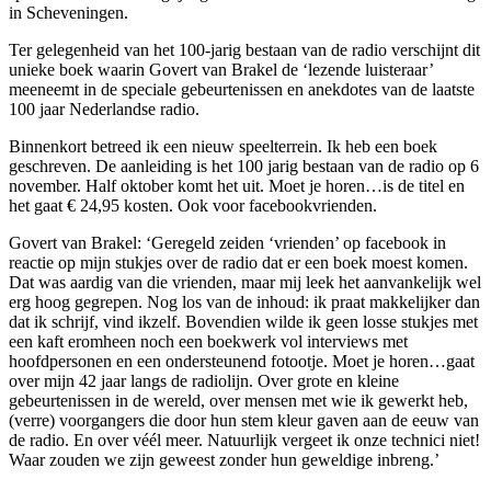
in Scheveningen.
Ter gelegenheid van het 100-jarig bestaan van de radio verschijnt dit
unieke boek waarin Govert van Brakel de ‘lezende luisteraar’
meeneemt in de speciale gebeurtenissen en anekdotes van de laatste
100 jaar Nederlandse radio.
Binnenkort betreed ik een nieuw speelterrein. Ik heb een boek
geschreven. De aanleiding is het 100 jarig bestaan van de radio op 6
november. Half oktober komt het uit. Moet je horen…is de titel en
het gaat € 24,95 kosten. Ook voor facebookvrienden.
Govert van Brakel: ‘Geregeld zeiden ‘vrienden’ op facebook in
reactie op mijn stukjes over de radio dat er een boek moest komen.
Dat was aardig van die vrienden, maar mij leek het aanvankelijk wel
erg hoog gegrepen. Nog los van de inhoud: ik praat makkelijker dan
dat ik schrijf, vind ikzelf. Bovendien wilde ik geen losse stukjes met
een kaft eromheen noch een boekwerk vol interviews met
hoofdpersonen en een ondersteunend fotootje. Moet je horen…gaat
over mijn 42 jaar langs de radiolijn. Over grote en kleine
gebeurtenissen in de wereld, over mensen met wie ik gewerkt heb,
(verre) voorgangers die door hun stem kleur gaven aan de eeuw van
de radio. En over véél meer. Natuurlijk vergeet ik onze technici niet!
Waar zouden we zijn geweest zonder hun geweldige inbreng.’