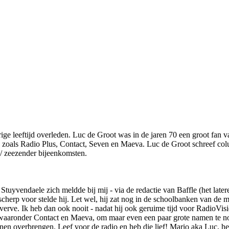
arige leeftijd overleden. Luc de Groot was in de jaren 70 een groot fa
ns zoals Radio Plus, Contact, Seven en Maeva. Luc de Groot schreef c
 / zeezender bijeenkomsten.
 Stuyvendaele zich meldde bij mij - via de redactie van Baffle (het lat
 scherp voor stelde hij. Let wel, hij zat nog in de schoolbanken van de 
 verve. Ik heb dan ook nooit - nadat hij ook geruime tijd voor RadioVi
, waaronder Contact en Maeva, om maar even een paar grote namen te n
nnen overbrengen. Leef voor de radio en heb die lief! Mario aka Luc, h