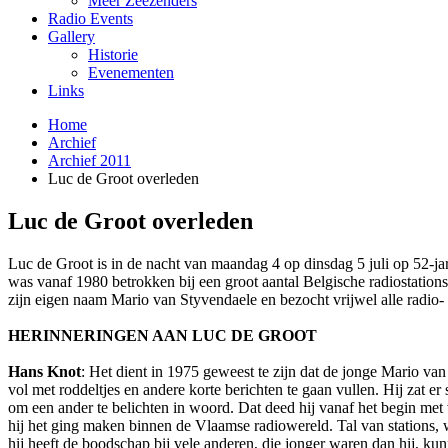
Meer Zeezenders
Radio Events
Gallery
Historie
Evenementen
Links
Home
Archief
Archief 2011
Luc de Groot overleden
Luc de Groot overleden
Luc de Groot is in de nacht van maandag 4 op dinsdag 5 juli op 52-j
was vanaf 1980 betrokken bij een groot aantal Belgische radiostatio
zijn eigen naam Mario van Styvendaele en bezocht vrijwel alle radio-
HERINNERINGEN AAN LUC DE GROOT
Hans Knot
: Het dient in 1975 geweest te zijn dat de jonge Mario van
vol met roddeltjes en andere korte berichten te gaan vullen. Hij zat er
om een ander te belichten in woord. Dat deed hij vanaf het begin met
hij het ging maken binnen de Vlaamse radiowereld. Tal van stations
hij heeft de boodschap bij vele anderen, die jonger waren dan hij, ku