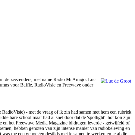
n van de zeezenders, met name Radio Mi Amigo. Luc
olumns voor Baffle, RadioVisie en Freewave onder
ere RadioVisie) - met de vraag of ik zin had samen met hem een rubriek
middelbare school maar had al snel door dat de 'spotlight' hot kon zijn
sie en het Freewave Media Magazine bijdragen leverde - getwijfeld of
oemen, hebben genoten van zijn intense manier van radiobeleving en
et was me een genoegen destijds met je samen te werken en je al die