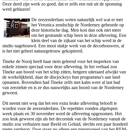
Deze deed zijn werk zo goed, dat er zelfs een ruit uit de sponning
werd geblazen!
De zeezenderfans weten natuurlijk wel wat er met
het Veronica zendschip de Norderney gebeurde op
deze historische dag. Men kon dan ook niet meer
om het gestrande schip heen in deze aflevering. Een
klein deel van de zijkant van het schip werd in de
studio nagebouwd. Een mooi stukje werk van de decorbouwers, al
is het niet geheel natuurgetrouw gekopieerd.
Tineke de Nooij heeft haar stem geleend voor het inspreken van
enkele zinnen speciaal voor deze aflevering. In het verhaal zou
Tineke aan boord van het schip zitten, hetgeen uiteraard afwijkt van
de werkelijkheid, daar de discjockeys hun programma's aan land
opnamen. Bovendien had Tineke zelfs met kalm weer al last had
van zeeziekte en is ze dus nauwelijks aan boord van de Norderney
geweest.
Dit neemt niet weg dat het een extra leuke aflevering belooft te
worden voor de zeezenderfans. De repetities vonden afgelopen
week plaats en 30 november werd de aflevering opgenomen. Het
zou leuk geweest zijn als het decorstuk van de Norderney vanuit de
studio zou verhuizen naar Beeld en Geluid, slechts een paar honderd
meter verderop. Daar staan nu alleen een mengpaneel van het REM-