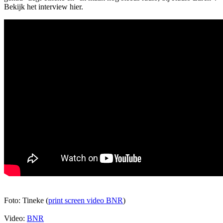
Bekijk het interview hier.
Foto: Tineke (
print screen video BNR
)
Video:
BNR