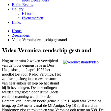
Meer Zeezenders
Radio Events
Gallery
Historie
Evenementen
Links
Home
Zeezenders
Video Veronica zendschip gestrand
Video Veronica zendschip gestrand
Nog maar ruim 2 weken verwijderd
van de grote demonstratie in Den
Haag sloeg op 2 april 1973 het
noodlot toe voor Radio Veronica. Het
zendschip sloeg in een zware storm
van haar ankers en liep op het strand
bij Scheveningen. De uitzendingen
werden afgesloten door Ruud Doets
en de bemanning werd door de
Bernard van Leer van boord gehaald. Op 11 april was Veronica
terug: op 259 meter vanaf de Mi Amigo. Op 18 april werd de
Norderney vlot getrokken en was Veronica ook terug op 538. De