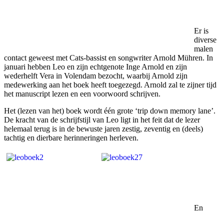
Er is
diverse
malen
contact geweest met Cats-bassist en songwriter Arnold Mühren. In
januari hebben Leo en zijn echtgenote Inge Arnold en zijn
wederhelft Vera in Volendam bezocht, waarbij Arnold zijn
medewerking aan het boek heeft toegezegd. Arnold zal te zijner tijd
het manuscript lezen en een voorwoord schrijven.
Het (lezen van het) boek wordt één grote ‘trip down memory lane’.
De kracht van de schrijfstijl van Leo ligt in het feit dat de lezer
helemaal terug is in de bewuste jaren zestig, zeventig en (deels)
tachtig en dierbare herinneringen herleven.
En