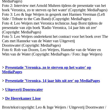
MediaPages)
Foto 2: Interview met Arnold Muhren tijdens de presentatie van het
boek 'Veronica, zo te sterven op het water' (Copyright: MediaPages)
Foto 3: Leo & Inge Weijers in gesprek met Harmen Veerman (Left
Side / Tribute to the Cats Band) (Copyright: MediaPages)
Foto 4: Leo Weijers met Veronica technicus Jaap Borst tijdens de
presentatie van zijn boek 'Radio Veronica, 14 jaar hits uit zee'
(Copyright: MediaPages)
Foto 5: Leo Weijers ondertekent het contract voor het boek over The
Cats met Hanneke van de Water van Uitgeverij
Doornwater (Copyright: MediaPages)
Foto 6: Rob van Doorn, Leo Weijers, Hanneke van de Water en
Wim van de Water (Copyright: MediaPages / Foto: Inge Weijers)
>
Presentatie 'Veronica, zo te sterven op het water' op
MediaPages
>
Presentatie 'Veronica, 14 jaar hits uit zee' op MediaPages
>
Uitgeverij Doornwater
>
De Heerekamer Lisse
Bron/tekst/copyright: Leo & Inge Weijers / Uitgeverij Doornwater /