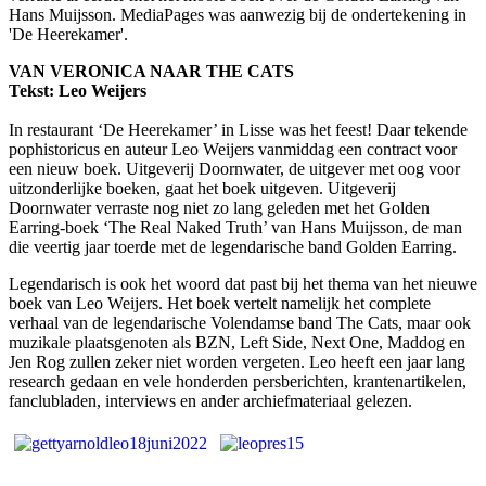
Hans Muijsson. MediaPages was aanwezig bij de ondertekening in
'De Heerekamer'.
VAN VERONICA NAAR THE CATS
Tekst: Leo Weijers
In restaurant ‘De Heerekamer’ in Lisse was het feest! Daar tekende
pophistoricus en auteur Leo Weijers vanmiddag een contract voor
een nieuw boek. Uitgeverij Doornwater, de uitgever met oog voor
uitzonderlijke boeken, gaat het boek uitgeven. Uitgeverij
Doornwater verraste nog niet zo lang geleden met het Golden
Earring-boek ‘The Real Naked Truth’ van Hans Muijsson, de man
die veertig jaar toerde met de legendarische band Golden Earring.
Legendarisch is ook het woord dat past bij het thema van het nieuwe
boek van Leo Weijers. Het boek vertelt namelijk het complete
verhaal van de legendarische Volendamse band The Cats, maar ook
muzikale plaatsgenoten als BZN, Left Side, Next One, Maddog en
Jen Rog zullen zeker niet worden vergeten. Leo heeft een jaar lang
research gedaan en vele honderden persberichten, krantenartikelen,
fanclubladen, interviews en ander archiefmateriaal gelezen.