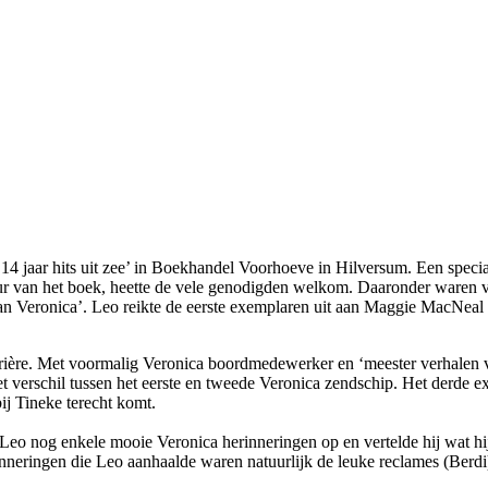
14 jaar hits uit zee’ in Boekhandel Voorhoeve in Hilversum. Een specia
uteur van het boek, heette de vele genodigden welkom. Daaronder ware
an Veronica’. Leo reikte de eerste exemplaren uit aan Maggie MacNeal
ière. Met voormalig Veronica boordmedewerker en ‘meester verhalen ve
et verschil tussen het eerste en tweede Veronica zendschip. Het derde 
ij Tineke terecht komt.
 Leo nog enkele mooie Veronica herinneringen op en vertelde hij wat h
nneringen die Leo aanhaalde waren natuurlijk de leuke reclames (Berd