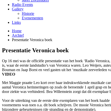
Meer Zeezenders
Radio Events
Gallery
Historie
Evenementen
Links
Home
Archief
Presentatie Veronica boek
Presentatie Veronica boek
Op 16 mei was de officiële presentatie van het boek ‘Radio Veronica, 
is, waar de eerste landstudio’s van Veronica waren. Leo Weijers, a
Bouman en Jaap Borst en veel gasten uit het ‘muzikale zeeverleden v
VIDEO
Met Maggie praatte Leo kort over haar indrukwekkende muzikale carr
aantal Veronica herinneringen op zoals de beroemde 1 april grap en h
door ziekte was verhinderd. Bea Willemstein zorgt dat dit exemplaar b
Voor de uitreiking van de eerste drie exemplaren van het boek haalde
voornemens was toen o.a. dit boek schrijven. De mooie Veronica heri
bijzondere gebeurtenissen (de stranding en de demonstratie).