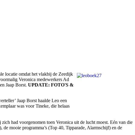
le locatie omdat het vlakbij de Zeedijk
n voormalig Veronica medewerkers Ad
 en Jaap Borst.
UPDATE: FOTO'S &
rteller’ Jaap Borst haalde Leo een
exemplaar was voor Tineke, die helaas
ij zich had voorgenomen toen Veronica uit de lucht moest. Eén van die
i), de mooie programma’s (Top 40, Tipparade, Alarmschijf) en de