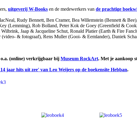
jers,
uitgeverij W-Books
en de medewerkers van
de prachtige boekw
MacNeal, Rudy Bennett, Ben Cramer, Bea Willemstein (Bennett & Bee)
Key (Lemming), Rob Bolland, Peter Kok de Goey (Greenfield & Cook)
 Wilbrink, Jaap & Jacqueline Schut, Ronald Platier (Earth & Fire Fa
jer (video- & fotograaf), Rens Muller (Gooi- & Eemlander), Daniek Sc
 o.a. (online) verkrijgbaar bij
Museum RockArt
. Met je aankoop 
 14 jaar hits uit zee' van Leo Weijers op de boekensite Hebban
.