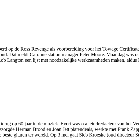
d op de Ross Revenge als voorbereiding voor het Towage Certificate. 
erhoud. Dat meldt Caroline station manager Peter Moore. Maandag was
 Rob Langton een lijst met noodzakelijke werkzaamheden maken, aldus 
rug op 60 jaar in de muziek. Evert was o.a. eindredacteur van het Vero
bezorgde Herman Brood en Joan Jett platendeals, werkte met Frank Za
beste gitaren ter wereld. Op 3 mei gaat Sieb Kroeske (oud directeur S