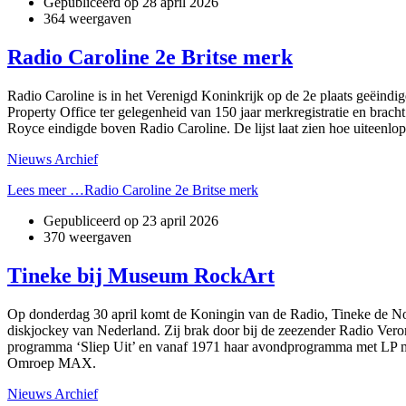
Gepubliceerd op
28 april 2026
364 weergaven
Radio Caroline 2e Britse merk
Radio Caroline is in het Verenigd Koninkrijk op de 2e plaats geëindi
Property Office ter gelegenheid van 150 jaar merkregistratie en bracht
Royce eindigde boven Radio Caroline. De lijst laat zien hoe uiteenlope
Nieuws Archief
Lees meer …Radio Caroline 2e Britse merk
Gepubliceerd op
23 april 2026
370 weergaven
Tineke bij Museum RockArt
Op donderdag 30 april komt de Koningin van de Radio, Tineke de Noo
diskjockey van Nederland. Zij brak door bij de zeezender Radio Veron
programma ‘Sliep Uit’ en vanaf 1971 haar avondprogramma met LP mu
Omroep MAX.
Nieuws Archief