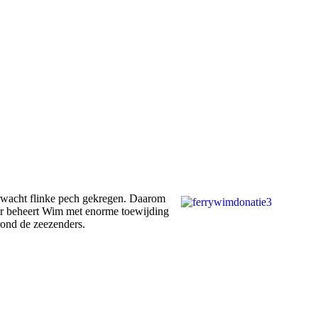
rwacht flinke pech gekregen. Daarom
jaar beheert Wim met enorme toewijding
rond de zeezenders.