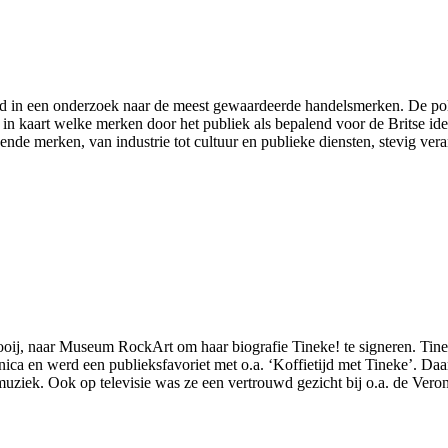
gd in een onderzoek naar de meest gewaardeerde handelsmerken. De poll
 in kaart welke merken door het publiek als bepalend voor de Britse ide
nde merken, van industrie tot cultuur en publieke diensten, stevig vera
ij, naar Museum RockArt om haar biografie Tineke! te signeren. Tine
ica en werd een publieksfavoriet met o.a. ‘Koffietijd met Tineke’. Daa
ziek. Ook op televisie was ze een vertrouwd gezicht bij o.a. de Ver