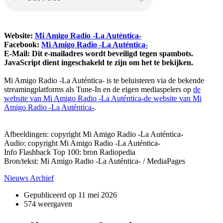
Website:
Mi Amigo Radio -La Auténtica-
Facebook:
Mi Amigo Radio -La Auténtica-
E-Mail:
Dit e-mailadres wordt beveiligd tegen spambots.
JavaScript dient ingeschakeld te zijn om het te bekijken.
Mi Amigo Radio -La Auténtica- is te beluisteren via de bekende
streamingplatforms als Tune-In en de eigen mediaspelers op
de
website van Mi Amigo Radio -La Auténtica-de website van Mi
Amigo Radio -La Auténtica-
.
Afbeeldingen: copyright Mi Amigo Radio -La Auténtica-
Audio: copyright Mi Amigo Radio -La Auténtica-
Info Flashback Top 100: bron Radiopedia
Bron/tekst: Mi Amigo Radio -La Auténtica- / MediaPages
Nieuws Archief
Gepubliceerd op
11 mei 2026
574 weergaven