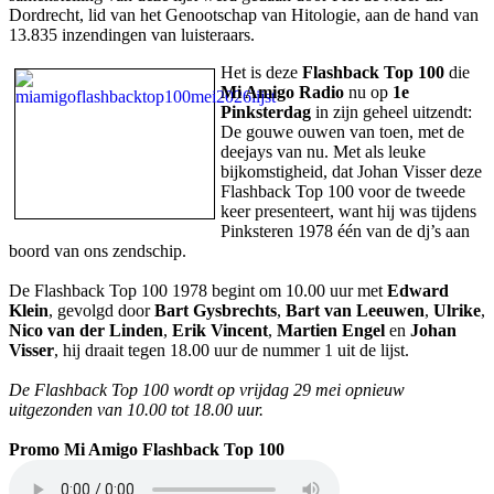
Dordrecht, lid van het Genootschap van Hitologie, aan de hand van
13.835 inzendingen van luisteraars.
Het is deze
Flashback Top 100
die
Mi Amigo Radio
nu op
1e
Pinksterdag
in zijn geheel uitzendt:
De gouwe ouwen van toen, met de
deejays van nu. Met als leuke
bijkomstigheid, dat Johan Visser deze
Flashback Top 100 voor de tweede
keer presenteert, want hij was tijdens
Pinksteren 1978 één van de dj’s aan
boord van ons zendschip.
De Flashback Top 100 1978 begint om 10.00 uur met
Edward
Klein
, gevolgd door
Bart Gysbrechts
,
Bart van Leeuwen
,
Ulrike
,
Nico van der Linden
,
Erik Vincent
,
Martien Engel
en
Johan
Visser
, hij draait tegen 18.00 uur de nummer 1 uit de lijst.
De Flashback Top 100 wordt op vrijdag 29 mei opnieuw
uitgezonden van 10.00 tot 18.00 uur.
Promo Mi Amigo Flashback Top 100