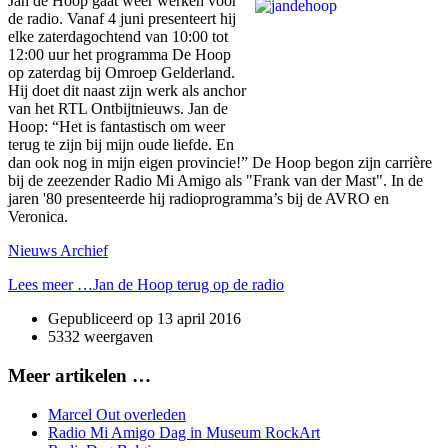
Jan de Hoop gaat weer werken voor
de radio. Vanaf 4 juni presenteert hij
elke zaterdagochtend van 10:00 tot
12:00 uur het programma De Hoop
op zaterdag bij Omroep Gelderland.
Hij doet dit naast zijn werk als anchor
van het RTL Ontbijtnieuws. Jan de
Hoop: “Het is fantastisch om weer
terug te zijn bij mijn oude liefde. En
dan ook nog in mijn eigen provincie!” De Hoop begon zijn carrière
bij de zeezender Radio Mi Amigo als "Frank van der Mast". In de
jaren '80 presenteerde hij radioprogramma’s bij de AVRO en
Veronica.
Nieuws Archief
Lees meer …Jan de Hoop terug op de radio
Gepubliceerd op
13 april 2016
5332 weergaven
Meer artikelen …
Marcel Out overleden
Radio Mi Amigo Dag in Museum RockArt