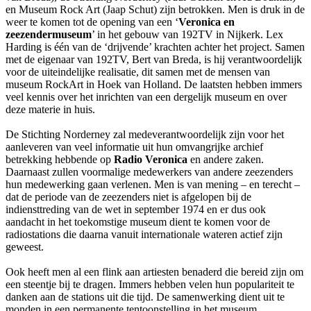
en Museum Rock Art (Jaap Schut) zijn betrokken. Men is druk in de
weer te komen tot de opening van een ‘
Veronica en
zeezendermuseum
’ in het gebouw van 192TV in Nijkerk. Lex
Harding is één van de ‘drijvende’ krachten achter het project. Samen
met de eigenaar van 192TV, Bert van Breda, is hij verantwoordelijk
voor de uiteindelijke realisatie, dit samen met de mensen van
museum RockArt in Hoek van Holland. De laatsten hebben immers
veel kennis over het inrichten van een dergelijk museum en over
deze materie in huis.
De Stichting Norderney zal medeverantwoordelijk zijn voor het
aanleveren van veel informatie uit hun omvangrijke archief
betrekking hebbende op
Radio Veronica
en andere zaken.
Daarnaast zullen voormalige medewerkers van andere zeezenders
hun medewerking gaan verlenen. Men is van mening – en terecht –
dat de periode van de zeezenders niet is afgelopen bij de
indiensttreding van de wet in september 1974 en er dus ook
aandacht in het toekomstige museum dient te komen voor de
radiostations die daarna vanuit internationale wateren actief zijn
geweest.
Ook heeft men al een flink aan artiesten benaderd die bereid zijn om
een steentje bij te dragen. Immers hebben velen hun populariteit te
danken aan de stations uit die tijd. De samenwerking dient uit te
monden in een permanente tentoonstelling in het museum.