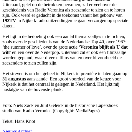
Uiteraard, gelet op de betrokken personen, zal er veel over de
geschiedenis van Radio Veronica als zeezender te zien en te horen
zijn. Ook werd er gedacht in de toekomst vanuit het gebouw van
192TV
in Nijkerk radio-uitzendingen te gaan verzorgen op speciale
dagen.
Het ligt in de bedoeling ook een aantal thema zaaltjes in te richten,
zoals over de geschiedenis van de Nederlandse Top 40, over 1967:
‘the summer of love’, over de grote actie ‘
Veronica blijft als U dat
wilt
’ en een over de Nederpop. Uiteraard zal er ook een filmzaaltje
worden gepland, waar diverse films van en over bijvoorbeeld de
zeezenders te zien zullen zijn.
Het streven is om het geheel in Nijkerk in première te laten gaan op
31 augustus
aanstaande. Een groot voordeel van de keuze voor
Nijkerk is dat het centraal is gelegen in Nederland. Het lijkt mij
nostalgie van de bovenste plank.
Foto: Niels Zack en Juul Geleick in de historische Lapershoek
studio van Radio Veronica (Copyright: MediaPages)
Tekst: Hans Knot
Nieuws Archief