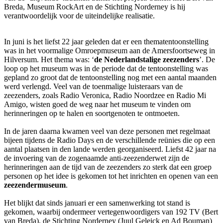
Breda, Museum RockArt en de Stichting Norderney is hij
verantwoordelijk voor de uiteindelijke realisatie.
In juni is het liefst 22 jaar geleden dat er een thematentoonstelling
was in het voormalige Omroepmuseum aan de Amersfoortseweg in
Hilversum. Het thema was: ‘
de Nederlandstalige zeezenders
’. De
loop op het museum was in de periode dat de tentoonstelling was
gepland zo groot dat de tentoonstelling nog met een aantal maanden
werd verlengd. Veel van de toenmalige luisteraars van de
zeezenders, zoals Radio Veronica, Radio Noordzee en Radio Mi
Amigo, wisten goed de weg naar het museum te vinden om
herinneringen op te halen en soortgenoten te ontmoeten.
In de jaren daarna kwamen veel van deze personen met regelmaat
bijeen tijdens de Radio Days en de verschillende reünies die op een
aantal plaatsen in den lande werden georganiseerd. Liefst 42 jaar na
de invoering van de zogenaamde anti-zeezenderwet zijn de
herinneringen aan de tijd van de zeezenders zo sterk dat een groep
personen op het idee is gekomen tot het inrichten en openen van een
zeezendermuseum
.
Het blijkt dat sinds januari er een samenwerking tot stand is
gekomen, waarbij ondermeer vertegenwoordigers van 192 TV (Bert
van Breda), de Stichting Norderney (Juul Geleick en Ad Bouman)