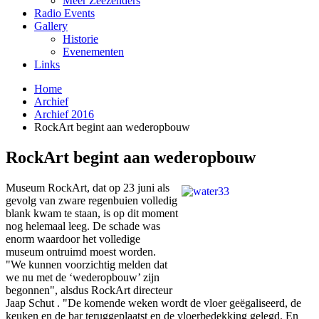
Meer Zeezenders
Radio Events
Gallery
Historie
Evenementen
Links
Home
Archief
Archief 2016
RockArt begint aan wederopbouw
RockArt begint aan wederopbouw
Museum RockArt, dat op 23 juni als
gevolg van zware regenbuien volledig
blank kwam te staan, is op dit moment
nog helemaal leeg. De schade was
enorm waardoor het volledige
museum ontruimd moest worden.
"We kunnen voorzichtig melden dat
we nu met de ‘wederopbouw’ zijn
begonnen", alsdus RockArt directeur
Jaap Schut . "De komende weken wordt de vloer geëgaliseerd, de
keuken en de bar teruggeplaatst en de vloerbedekking gelegd. En