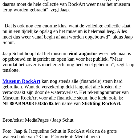
daarna moet de hele collectie van RockArt weer naar het museum
terug worden gebracht", zegt Jaap.
"Dat is ook nog een enorme klus, want de volledige collectie staat
nu in een tijdelijke opslag en het museum is helemaal leeg. Alles
moet dus weer vanaf begin af aan worden opgebouwd", aldus Jaap
Schut.
Jaap Schut hoopt dat het museum
eind augustus
weer helemaal is
opgebouwd en ingericht en open kan voor het publiek. "Maar
voordat het zover is moet er echt nog heel veel gebeuren", zegt Jaap
tenslotte.
Museum RockArt
kan nog steeds alle (financiele) steun hard
gebruiken. Want de verzekering dekt lang niet alle kosten die
veroorzaakt zijn door de wateroverlast. Het rekeningnummer van
Museum RockArt voor alle financiele steun, hoe klein ook, is:
NL88ABNA0810336782
ten name van
Stichting RockArt
.
Bron/tekst: MediaPages / Jaap Schut
Foto: Jaap & Jacqueline Schut in RockArt vlak na de grote
waterschade van 23 juni (Copyright: MediaPages)