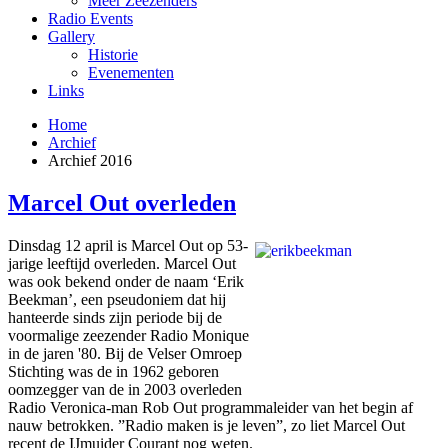
Meer Zeezenders
Radio Events
Gallery
Historie
Evenementen
Links
Home
Archief
Archief 2016
Marcel Out overleden
Dinsdag 12 april is Marcel Out op 53-
jarige leeftijd overleden. Marcel Out
was ook bekend onder de naam ‘Erik
Beekman’, een pseudoniem dat hij
hanteerde sinds zijn periode bij de
voormalige zeezender Radio Monique
in de jaren '80. Bij de Velser Omroep
Stichting was de in 1962 geboren
oomzegger van de in 2003 overleden
Radio Veronica-man Rob Out programmaleider van het begin af
nauw betrokken. ”Radio maken is je leven”, zo liet Marcel Out
recent de IJmuider Courant nog weten.