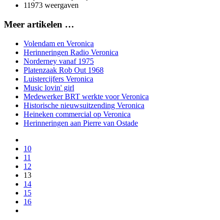
11973 weergaven
Meer artikelen …
Volendam en Veronica
Herinneringen Radio Veronica
Norderney vanaf 1975
Platenzaak Rob Out 1968
Luistercijfers Veronica
Music lovin' girl
Medewerker BRT werkte voor Veronica
Historische nieuwsuitzending Veronica
Heineken commercial op Veronica
Herinneringen aan Pierre van Ostade
10
11
12
13
14
15
16