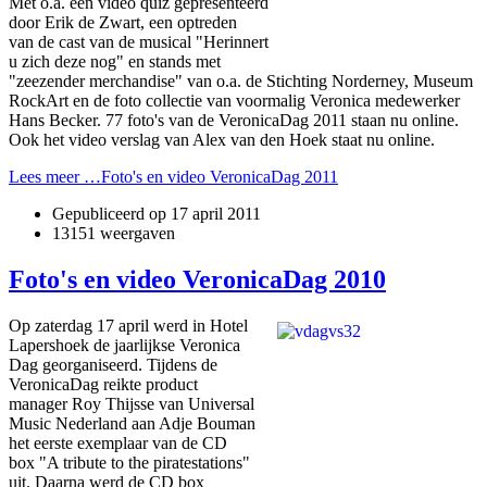
Met o.a. een video quiz gepresenteerd
door Erik de Zwart, een optreden
van de cast van de musical "Herinnert
u zich deze nog" en stands met
"zeezender merchandise" van o.a. de Stichting Norderney, Museum
RockArt en de foto collectie van voormalig Veronica medewerker
Hans Becker. 77 foto's van de VeronicaDag 2011 staan nu online.
Ook het video verslag van Alex van den Hoek staat nu online.
Lees meer …Foto's en video VeronicaDag 2011
Gepubliceerd op
17 april 2011
13151 weergaven
Foto's en video VeronicaDag 2010
Op zaterdag 17 april werd in Hotel
Lapershoek de jaarlijkse Veronica
Dag georganiseerd. Tijdens de
VeronicaDag reikte product
manager Roy Thijsse van Universal
Music Nederland aan Adje Bouman
het eerste exemplaar van de CD
box "A tribute to the piratestations"
uit. Daarna werd de CD box