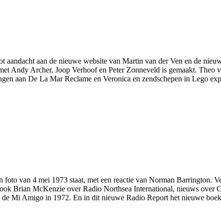
s Knot aandacht aan de nieuwe website van Martin van der Ven en de 
 met Andy Archer, Joop Verhoof en Peter Zonneveld is gemaakt. Theo 
nneringen aan De La Mar Reclame en Veronica en zendschepen in Lego e
n foto van 4 mei 1973 staat, met een reactie van Norman Barrington. V
ook Brian McKenzie over Radio Northsea International, nieuws over Ca
de Mi Amigo in 1972. En in dit nieuwe Radio Report het nieuwe boe