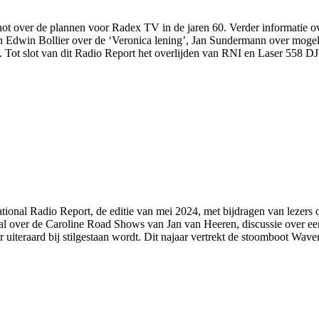
not over de plannen voor Radex TV in de jaren 60. Verder informatie o
an Edwin Bollier over de ‘Veronica lening’, Jan Sundermann over mogeli
 Tot slot van dit Radio Report het overlijden van RNI en Laser 558 
tional Radio Report, de editie van mei 2024, met bijdragen van lezers 
l over de Caroline Road Shows van Jan van Heeren, discussie over een 
uiteraard bij stilgestaan wordt. Dit najaar vertrekt de stoomboot Waver