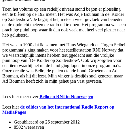
Toen het volume op een redelijk niveau stond begon er plotseling
een te blèren op de 192 meter. Het was Adje Bouman in de 'Kolder
op Zoldershow'. Je begrijpt het, meteen weer gevloek van beneden
en de opdracht meteen de radio uit te doen. Het programma was een
prachtige puinhoop waar ik dan ook vaak met heel veel plezier naar
heb geluisterd.
Het was in 1990 dat ik, samen met Hans Wiegandt en Jürgen Seibel
programma´s ging maken voor het satellietstation RNI Norway dat
we waarschijnlijk intens hebben teruggedacht aan die vrolijke
puinhoop van ´De Kolder op Zoldershow'. Ook wij zorgden voor
een item waarbij het uit de hand ging lopen in onze programma´s.
Onze creatie was Bello, de platen etende hond. Groeten aan Ad
Bouman, als hij dit leest. Mijn vinger is destijds snel genezen maar
Ad Bouman heeft zich in mijn geheugen vast gevreten.´
Lees hier meer over
Bello en RNI in Noorwegen
Lees hier
de edities van het International Radio Report op
MediaPages
Gepubliceerd op
26 september 2012
8502 weergaven