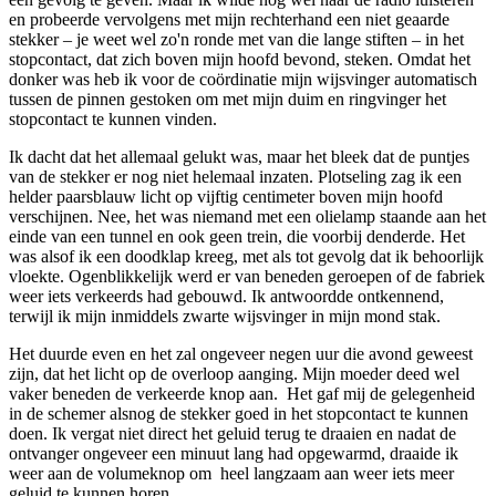
en probeerde vervolgens met mijn rechterhand een niet geaarde
stekker – je weet wel zo'n ronde met van die lange stiften – in het
stopcontact, dat zich boven mijn hoofd bevond, steken. Omdat het
donker was heb ik voor de coördinatie mijn wijsvinger automatisch
tussen de pinnen gestoken om met mijn duim en ringvinger het
stopcontact te kunnen vinden.
Ik dacht dat het allemaal gelukt was, maar het bleek dat de puntjes
van de stekker er nog niet helemaal inzaten. Plotseling zag ik een
helder paarsblauw licht op vijftig centimeter boven mijn hoofd
verschijnen. Nee, het was niemand met een olielamp staande aan het
einde van een tunnel en ook geen trein, die voorbij denderde. Het
was alsof ik een doodklap kreeg, met als tot gevolg dat ik behoorlijk
vloekte. Ogenblikkelijk werd er van beneden geroepen of de fabriek
weer iets verkeerds had gebouwd. Ik antwoordde ontkennend,
terwijl ik mijn inmiddels zwarte wijsvinger in mijn mond stak.
Het duurde even en het zal ongeveer negen uur die avond geweest
zijn, dat het licht op de overloop aanging. Mijn moeder deed wel
vaker beneden de verkeerde knop aan. Het gaf mij de gelegenheid
in de schemer alsnog de stekker goed in het stopcontact te kunnen
doen. Ik vergat niet direct het geluid terug te draaien en nadat de
ontvanger ongeveer een minuut lang had opgewarmd, draaide ik
weer aan de volumeknop om heel langzaam aan weer iets meer
geluid te kunnen horen.