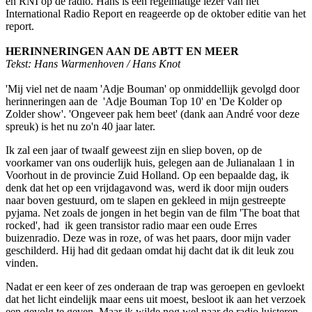
en RNI op de radio. Hans is een regelmatige lezer van het
International Radio Report en reageerde op de oktober editie van het
report.
HERINNERINGEN AAN DE ABTT EN MEER
Tekst: Hans Warmenhoven / Hans Knot
'Mij viel net de naam 'Adje Bouman' op onmiddellijk gevolgd door
herinneringen aan de 'Adje Bouman Top 10' en 'De Kolder op
Zolder show'. 'Ongeveer pak hem beet' (dank aan André voor deze
spreuk) is het nu zo'n 40 jaar later.
Ik zal een jaar of twaalf geweest zijn en sliep boven, op de
voorkamer van ons ouderlijk huis, gelegen aan de Julianalaan 1 in
Voorhout in de provincie Zuid Holland. Op een bepaalde dag, ik
denk dat het op een vrijdagavond was, werd ik door mijn ouders
naar boven gestuurd, om te slapen en gekleed in mijn gestreepte
pyjama. Net zoals de jongen in het begin van de film 'The boat that
rocked', had ik geen transistor radio maar een oude Erres
buizenradio. Deze was in roze, of was het paars, door mijn vader
geschilderd. Hij had dit gedaan omdat hij dacht dat ik dit leuk zou
vinden.
Nadat er een keer of zes onderaan de trap was geroepen en gevloekt
dat het licht eindelijk maar eens uit moest, besloot ik aan het verzoek
een gevolg te geven. Maar ik wilde nog wel naar de radio luisteren