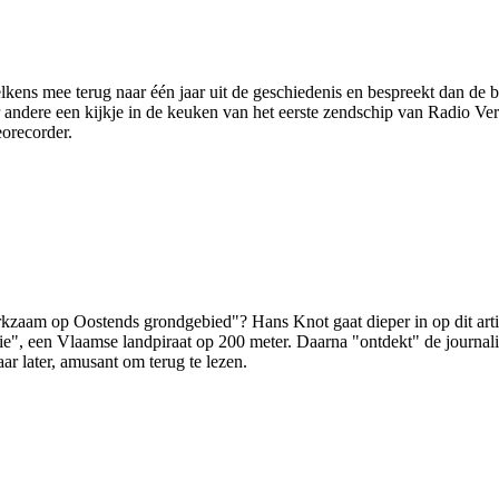
ens mee terug naar één jaar uit de geschiedenis en bespreekt dan de b
ndere een kijkje in de keuken van het eerste zendschip van Radio Vero
eorecorder.
rkzaam op Oostends grondgebied"? Hans Knot gaat dieper in op dit artik
rie", een Vlaamse landpiraat op 200 meter. Daarna "ontdekt" de journal
aar later, amusant om terug te lezen.