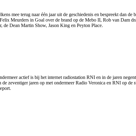
kens mee terug naar één jaar uit de geschiedenis en bespreekt dan de b
 Felix Meurders in Goal over de brand op de Mebo II, Rob van Dam dra
ir, de Dean Martin Show, Jason King en Peyton Place.
meer actief is bij het internet radiostation RNI en in de jaren negen
n de zeventiger jaren op met ondermeer Radio Veronica en RNI op de ra
eport.