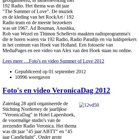
georganiseerd, in samenwerking met
192 Radio. Het thema was dit jaar
"The Summer of Love". De muziek
en de kleding van het RockArt / 192
Radio team en de meeste bezoekers
was uit 1967. Ad Bouman, Anushka,
Rob van Wezel en Thimon Schellevis maakten radioprogramma's
die te horen waren via 192 Radio, Radio Paradijs en via luidsprekers
in het centrum van Hoek van Holland. Een fotoserie van
MediaPages en een video van Alex van den Hoek staan nu online.
Lees meer …Foto's en video Summer of Love 2012
Gepubliceerd op
01 september 2012
10996 weergaven
Foto's en video VeronicaDag 2012
Zaterdag 28 april organiseerde de
Stichting Norderney de jaarlijkse
"VeronicaDag" in Hotel Lapershoek,
de voormalige studio's van de
zeezender Radio Veronica. Het thema
was dit jaar "45 jaar ABTT" en "45
jaar Candlelight". Onder grote