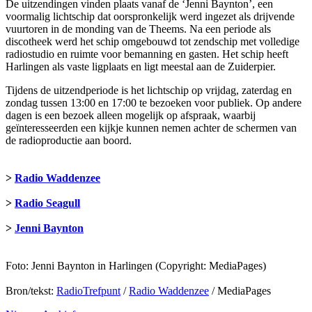
De uitzendingen vinden plaats vanaf de ‘Jenni Baynton’, een
voormalig lichtschip dat oorspronkelijk werd ingezet als drijvende
vuurtoren in de monding van de Theems. Na een periode als
discotheek werd het schip omgebouwd tot zendschip met volledige
radiostudio en ruimte voor bemanning en gasten. Het schip heeft
Harlingen als vaste ligplaats en ligt meestal aan de Zuiderpier.
Tijdens de uitzendperiode is het lichtschip op vrijdag, zaterdag en
zondag tussen 13:00 en 17:00 te bezoeken voor publiek. Op andere
dagen is een bezoek alleen mogelijk op afspraak, waarbij
geïnteresseerden een kijkje kunnen nemen achter de schermen van
de radioproductie aan boord.
>
Radio Waddenzee
>
Radio Seagull
>
Jenni Baynton
Foto: Jenni Baynton in Harlingen (Copyright: MediaPages)
Bron/tekst:
RadioTrefpunt
/
Radio Waddenzee
/ MediaPages