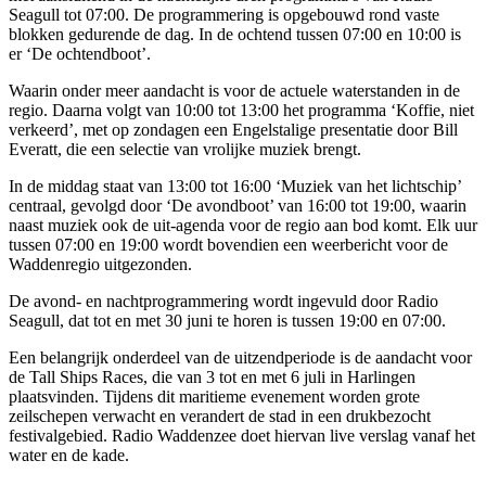
Seagull tot 07:00. De programmering is opgebouwd rond vaste
blokken gedurende de dag. In de ochtend tussen 07:00 en 10:00 is
er ‘De ochtendboot’.
Waarin onder meer aandacht is voor de actuele waterstanden in de
regio. Daarna volgt van 10:00 tot 13:00 het programma ‘Koffie, niet
verkeerd’, met op zondagen een Engelstalige presentatie door Bill
Everatt, die een selectie van vrolijke muziek brengt.
In de middag staat van 13:00 tot 16:00 ‘Muziek van het lichtschip’
centraal, gevolgd door ‘De avondboot’ van 16:00 tot 19:00, waarin
naast muziek ook de uit-agenda voor de regio aan bod komt. Elk uur
tussen 07:00 en 19:00 wordt bovendien een weerbericht voor de
Waddenregio uitgezonden.
De avond- en nachtprogrammering wordt ingevuld door Radio
Seagull, dat tot en met 30 juni te horen is tussen 19:00 en 07:00.
Een belangrijk onderdeel van de uitzendperiode is de aandacht voor
de Tall Ships Races, die van 3 tot en met 6 juli in Harlingen
plaatsvinden. Tijdens dit maritieme evenement worden grote
zeilschepen verwacht en verandert de stad in een drukbezocht
festivalgebied. Radio Waddenzee doet hiervan live verslag vanaf het
water en de kade.