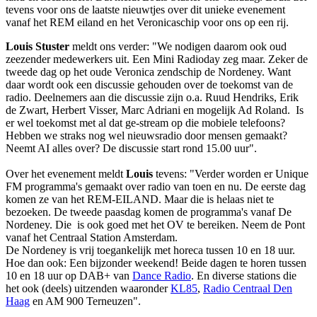
tevens voor ons de laatste nieuwtjes over dit unieke evenement
vanaf het REM eiland en het Veronicaschip voor ons op een rij.
Louis Stuster
meldt ons verder: "We nodigen daarom ook oud
zeezender medewerkers uit. Een Mini Radioday zeg maar. Zeker de
tweede dag op het oude Veronica zendschip de Nordeney. Want
daar wordt ook een discussie gehouden over de toekomst van de
radio. Deelnemers aan die discussie zijn o.a. Ruud Hendriks, Erik
de Zwart, Herbert Visser, Marc Adriani en mogelijk Ad Roland. Is
er wel toekomst met al dat ge-stream op die mobiele telefoons?
Hebben we straks nog wel nieuwsradio door mensen gemaakt?
Neemt AI alles over? De discussie start rond 15.00 uur".
Over het evenement meldt
Louis
tevens: "Verder worden er Unique
FM programma's gemaakt over radio van toen en nu. De eerste dag
komen ze van het REM-EILAND. Maar die is helaas niet te
bezoeken. De tweede paasdag komen de programma's vanaf De
Nordeney. Die is ook goed met het OV te bereiken. Neem de Pont
vanaf het Centraal Station Amsterdam.
De Nordeney is vrij toegankelijk met horeca tussen 10 en 18 uur.
Hoe dan ook: Een bijzonder weekend! Beide dagen te horen tussen
10 en 18 uur op DAB+ van
Dance Radio
. En diverse stations die
het ook (deels) uitzenden waaronder
KL85
,
Radio Centraal Den
Haag
en AM 900 Terneuzen".