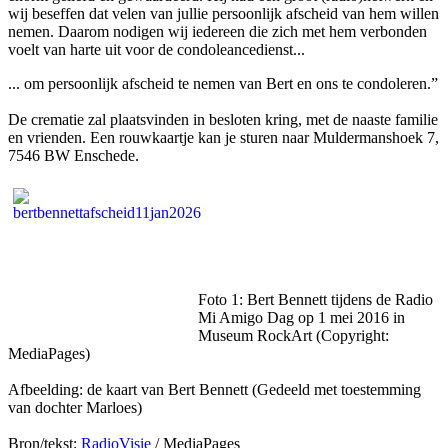
wij beseffen dat velen van jullie persoonlijk afscheid van hem willen
nemen. Daarom nodigen wij iedereen die zich met hem verbonden
voelt van harte uit voor de condoleancedienst...
... om persoonlijk afscheid te nemen van Bert en ons te condoleren.”
De crematie zal plaatsvinden in besloten kring, met de naaste familie
en vrienden. Een rouwkaartje kan je sturen naar Muldermanshoek 7,
7546 BW Enschede.
Foto 1: Bert Bennett tijdens de Radio
Mi Amigo Dag op 1 mei 2016 in
Museum RockArt (Copyright:
MediaPages)
Afbeelding: de kaart van Bert Bennett (Gedeeld met toestemming
van dochter Marloes)
Bron/tekst:
RadioVisie
/ MediaPages