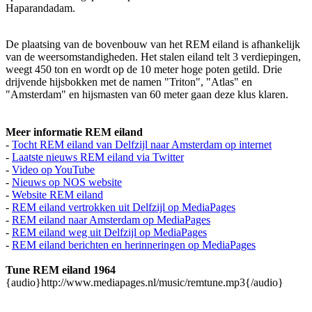
Haparandadam.
De plaatsing van de bovenbouw van het REM eiland is afhankelijk
van de weersomstandigheden. Het stalen eiland telt 3 verdiepingen,
weegt 450 ton en wordt op de 10 meter hoge poten getild. Drie
drijvende hijsbokken met de namen "Triton", "Atlas" en
"Amsterdam" en hijsmasten van 60 meter gaan deze klus klaren.
Meer informatie REM eiland
-
Tocht REM eiland van Delfzijl naar Amsterdam op internet
-
Laatste nieuws REM eiland via Twitter
-
Video op YouTube
-
Nieuws op NOS website
-
Website REM eiland
-
REM eiland vertrokken uit Delfzijl op MediaPages
-
REM eiland naar Amsterdam op MediaPages
-
REM eiland weg uit Delfzijl op MediaPages
-
REM eiland berichten en herinneringen op MediaPages
Tune REM eiland 1964
{audio}http://www.mediapages.nl/music/remtune.mp3{/audio}