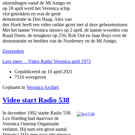
uitzendingen vanaf de Mi Amigo en
op 18 april werd het Veronica schip
vlot getrokken en was de grote
demonstratie in Den Haag. Alex van
den Hoek heeft een video online gezet met al deze gebeurtenissen.
Met het laatste Veronica nieuws op 2 april, de laatste woorden van
Ruud Doets, de terugkeer op 259, Rob Out en Jaap Buys over de
demonstratie en beelden van de Norderney en de Mi Amigo.
Zeezenders
Lees meer …Video Radio Veronica april 1973
Gepubliceerd op
10 april 2021
7516 weergaven
Geplaatst in
Veronica Archief
.
Video start Radio 538
In december 1992 startte Radio 538.
Lex Harding had daarvoor de
Veronica Omroep Organisatie
verlaten. Hij nam een groot aantal
Veronica DJ’s mee naar zijn nieuwe