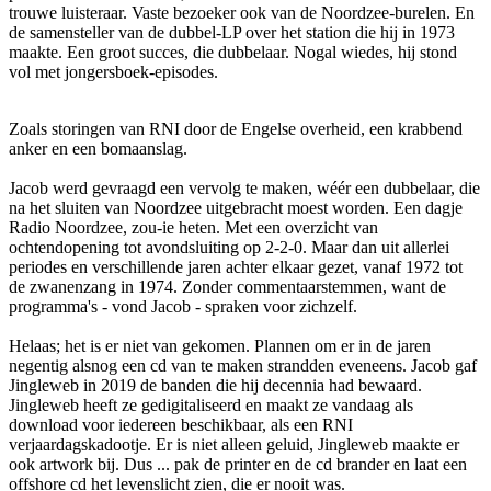
trouwe luisteraar. Vaste bezoeker ook van de Noordzee-burelen. En
de samensteller van de dubbel-LP over het station die hij in 1973
maakte. Een groot succes, die dubbelaar. Nogal wiedes, hij stond
vol met jongersboek-episodes.
Zoals storingen van RNI door de Engelse overheid, een krabbend
anker en een bomaanslag.
Jacob werd gevraagd een vervolg te maken, wéér een dubbelaar, die
na het sluiten van Noordzee uitgebracht moest worden. Een dagje
Radio Noordzee, zou-ie heten. Met een overzicht van
ochtendopening tot avondsluiting op 2-2-0. Maar dan uit allerlei
periodes en verschillende jaren achter elkaar gezet, vanaf 1972 tot
de zwanenzang in 1974. Zonder commentaarstemmen, want de
programma's - vond Jacob - spraken voor zichzelf.
Helaas; het is er niet van gekomen. Plannen om er in de jaren
negentig alsnog een cd van te maken strandden eveneens. Jacob gaf
Jingleweb in 2019 de banden die hij decennia had bewaard.
Jingleweb heeft ze gedigitaliseerd en maakt ze vandaag als
download voor iedereen beschikbaar, als een RNI
verjaardagskadootje. Er is niet alleen geluid, Jingleweb maakte er
ook artwork bij. Dus ... pak de printer en de cd brander en laat een
offshore cd het levenslicht zien, die er nooit was.