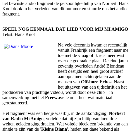
het bewuste audio fragment de persoonlijke hittip van Norbert. Hans
Knot dook in het verleden van dit nummer en stuurde ons het audio
fragment.
SPEEL NOG EENMAAL DAT LIED VOOR MIJ MI AMIGO
Tekst: Hans Knot
Na vele decennia kwam er recentelijk
vanuit Frankrijk een fragment naar me
toe met de vraag of ik iets meer wist
over de gedraaide plaat. De eind jaren
zeventig overleden André Blondeau
heeft destijds een heel groot archief
aan opnamen achtergelaten aan de
mensen van
Offshore Echos
. Naast
het uitgeven van een tijdschrift en het
produceren van prachtige video's, wordt door deze club – in
samenwerking met het
Freewave
team – heel wat materiaal
gerestaureerd.
Het fragment was een liedje waarbij, in de aankondiging,
Norbert
van Radio Mi Amigo
, vertelde dat hij zijn hittip van toen drie
weken geleden ging draaien. Wat volgde bleek een b-kantje van een
single te zijn van de
'Kleine Diana'
, heden ten dage bekend als