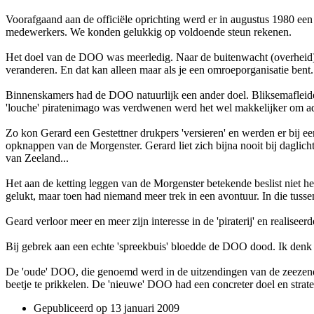
Voorafgaand aan de officiële oprichting werd er in augustus 1980 e
medewerkers. We konden gelukkig op voldoende steun rekenen.
Het doel van de DOO was meerledig. Naar de buitenwacht (overheid) 
veranderen. En dat kan alleen maar als je een omroeporganisatie bent
Binnenskamers had de DOO natuurlijk een ander doel. Bliksemafleid
'louche' piratenimago was verdwenen werd het wel makkelijker om adve
Zo kon Gerard een Gestettner drukpers 'versieren' en werden er bij e
opknappen van de Morgenster. Gerard liet zich bijna nooit bij daglich
van Zeeland...
Het aan de ketting leggen van de Morgenster betekende beslist niet h
gelukt, maar toen had niemand meer trek in een avontuur. In die tuss
Geard verloor meer en meer zijn interesse in de 'piraterij' en realise
Bij gebrek aan een echte 'spreekbuis' bloedde de DOO dood. Ik denk d
De 'oude' DOO, die genoemd werd in de uitzendingen van de zeezende
beetje te prikkelen. De 'nieuwe' DOO had een concreter doel en strate
Gepubliceerd op
13 januari 2009