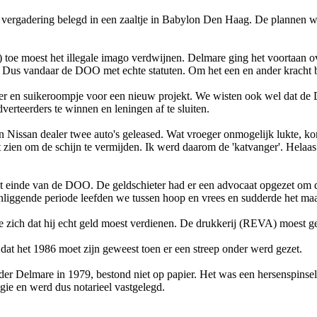
en vergadering belegd in een zaaltje in Babylon Den Haag. De plannen
toe moest het illegale imago verdwijnen. Delmare ging het voortaan o
. Dus vandaar de DOO met echte statuten. Om het een en ander kracht b
er en suikeroompje voor een nieuw projekt. We wisten ook wel dat de
rteerders te winnen en leningen af te sluiten.
en Nissan dealer twee auto's geleased. Wat vroeger o­nmogelijk lukte,
t zien om de schijn te vermijden. Ik werd daarom de 'katvanger'. Helaas
et einde van de DOO. De geldschieter had er een advocaat opgezet om de
enliggende periode leefden we tussen hoop en vrees en sudderde het maa
erde zich dat hij echt geld moest verdienen. De drukkerij (REVA) moest 
at het 1986 moet zijn geweest toen er een streep o­nder werd gezet.
r Delmare in 1979, bestond niet op papier. Het was een hersenspinse
gie en werd dus notarieel vastgelegd.