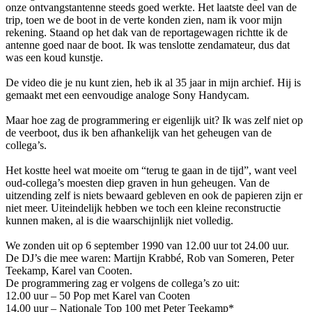
onze ontvangstantenne steeds goed werkte. Het laatste deel van de
trip, toen we de boot in de verte konden zien, nam ik voor mijn
rekening. Staand op het dak van de reportagewagen richtte ik de
antenne goed naar de boot. Ik was tenslotte zendamateur, dus dat
was een koud kunstje.
De video die je nu kunt zien, heb ik al 35 jaar in mijn archief. Hij is
gemaakt met een eenvoudige analoge Sony Handycam.
Maar hoe zag de programmering er eigenlijk uit? Ik was zelf niet op
de veerboot, dus ik ben afhankelijk van het geheugen van de
collega’s.
Het kostte heel wat moeite om “terug te gaan in de tijd”, want veel
oud-collega’s moesten diep graven in hun geheugen. Van de
uitzending zelf is niets bewaard gebleven en ook de papieren zijn er
niet meer. Uiteindelijk hebben we toch een kleine reconstructie
kunnen maken, al is die waarschijnlijk niet volledig.
We zonden uit op 6 september 1990 van 12.00 uur tot 24.00 uur.
De DJ’s die mee waren: Martijn Krabbé, Rob van Someren, Peter
Teekamp, Karel van Cooten.
De programmering zag er volgens de collega’s zo uit:
12.00 uur – 50 Pop met Karel van Cooten
14.00 uur – Nationale Top 100 met Peter Teekamp*