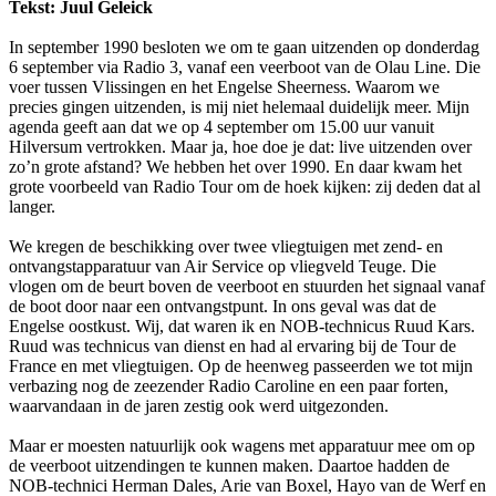
Tekst: Juul Geleick
In september 1990 besloten we om te gaan uitzenden op donderdag
6 september via Radio 3, vanaf een veerboot van de Olau Line. Die
voer tussen Vlissingen en het Engelse Sheerness. Waarom we
precies gingen uitzenden, is mij niet helemaal duidelijk meer. Mijn
agenda geeft aan dat we op 4 september om 15.00 uur vanuit
Hilversum vertrokken. Maar ja, hoe doe je dat: live uitzenden over
zo’n grote afstand? We hebben het over 1990. En daar kwam het
grote voorbeeld van Radio Tour om de hoek kijken: zij deden dat al
langer.
We kregen de beschikking over twee vliegtuigen met zend- en
ontvangstapparatuur van Air Service op vliegveld Teuge. Die
vlogen om de beurt boven de veerboot en stuurden het signaal vanaf
de boot door naar een ontvangstpunt. In ons geval was dat de
Engelse oostkust. Wij, dat waren ik en NOB-technicus Ruud Kars.
Ruud was technicus van dienst en had al ervaring bij de Tour de
France en met vliegtuigen. Op de heenweg passeerden we tot mijn
verbazing nog de zeezender Radio Caroline en een paar forten,
waarvandaan in de jaren zestig ook werd uitgezonden.
Maar er moesten natuurlijk ook wagens met apparatuur mee om op
de veerboot uitzendingen te kunnen maken. Daartoe hadden de
NOB-technici Herman Dales, Arie van Boxel, Hayo van de Werf en