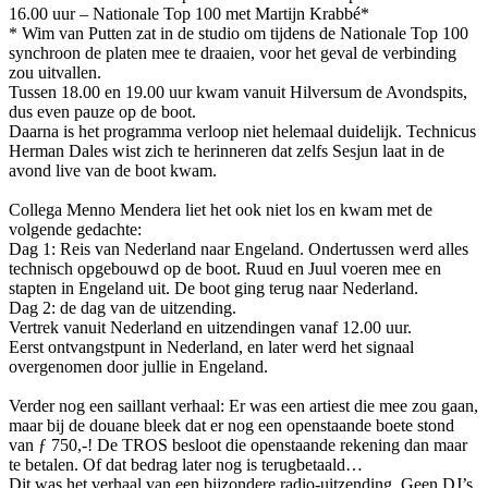
16.00 uur – Nationale Top 100 met Martijn Krabbé*
* Wim van Putten zat in de studio om tijdens de Nationale Top 100
synchroon de platen mee te draaien, voor het geval de verbinding
zou uitvallen.
Tussen 18.00 en 19.00 uur kwam vanuit Hilversum de Avondspits,
dus even pauze op de boot.
Daarna is het programma verloop niet helemaal duidelijk. Technicus
Herman Dales wist zich te herinneren dat zelfs Sesjun laat in de
avond live van de boot kwam.
Collega Menno Mendera liet het ook niet los en kwam met de
volgende gedachte:
Dag 1: Reis van Nederland naar Engeland. Ondertussen werd alles
technisch opgebouwd op de boot. Ruud en Juul voeren mee en
stapten in Engeland uit. De boot ging terug naar Nederland.
Dag 2: de dag van de uitzending.
Vertrek vanuit Nederland en uitzendingen vanaf 12.00 uur.
Eerst ontvangstpunt in Nederland, en later werd het signaal
overgenomen door jullie in Engeland.
Verder nog een saillant verhaal: Er was een artiest die mee zou gaan,
maar bij de douane bleek dat er nog een openstaande boete stond
van ƒ 750,-! De TROS besloot die openstaande rekening dan maar
te betalen. Of dat bedrag later nog is terugbetaald…
Dit was het verhaal van een bijzondere radio-uitzending. Geen DJ’s