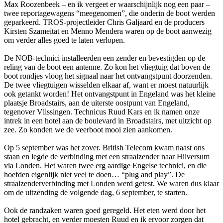
Max Roozenbeek – en ik vergeet er waarschijnlijk nog een paar –
twee reportagewagens “meegenomen”, die onderin de boot werden
geparkeerd. TROS-projectleider Chris Galjaard en de producers
Kirsten Szameitat en Menno Mendera waren op de boot aanwezig
om verder alles goed te laten verlopen.
De NOB-technici installeerden een zender en bevestigden op de
reling van de boot een antenne. Zo kon het vliegtuig dat boven de
boot rondjes vloog het signaal naar het ontvangstpunt doorzenden.
De twee vliegtuigen wisselden elkaar af, want er moest natuurlijk
ook getankt worden! Het ontvangstpunt in Engeland was het kleine
plaatsje Broadstairs, aan de uiterste oostpunt van Engeland,
tegenover Vlissingen. Technicus Ruud Kars en ik namen onze
intrek in een hotel aan de boulevard in Broadstairs, met uitzicht op
zee. Zo konden we de veerboot mooi zien aankomen.
Op 5 september was het zover. British Telecom kwam naast ons
staan en legde de verbinding met een straalzender naar Hilversum
via Londen. Het waren twee erg aardige Engelse technici, en die
hoefden eigenlijk niet veel te doen… “plug and play”. De
straalzenderverbinding met Londen werd getest. We waren dus klaar
om de uitzending de volgende dag, 6 september, te starten.
Ook de randzaken waren goed geregeld. Het eten werd door het
hotel gebracht, en verder moesten Ruud en ik ervoor zorgen dat