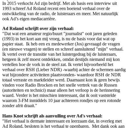
In 2015 verkocht Ad zijn bedrijf. Met als basis een interview uit
1993 schreef Ad Roland recent een boeiend verhaal over de
ontwikkeling van de radio, de luisteraars en meer. Met natuurlijk
ook Ad’s eigen mediacarrière.
Ad Roland schrijft over zijn verhaal:
"Dat wat een amateur regio/buurt "journalist" ooit jaren geleden
(1993) in het kort aan mij vroeg, is nu de basis voor dat wat op
papier staat. Ik heb een ex medewerker (Jos) gevraagd de vragen
(en nieuwe vragen) te stellen en schreef aansluitend "mijn" verhaal.
Ik vertel over de transitie van het luistergedrag bij de luisteraars,
hetgeen ik zelf moest ontdekken, omdat destijds niemand mij kon
vertellen hoe de vork in de steel zat. Ik vertel bijvoorbeeld het
verhaal over RSH (Lieber NDR) -waarbij achter de schermen aardig
wat bijzondere activiteiten plaatsvonden- waardoor RSH de NDR
totaal verraste en marktleider werd. Daarnaast kon ik geen bewijs
vinden voor Radio Brocken en het snelle vertrek van de Russen
(autoriteiten en technici) maar alleen het verloop is de herinnering
waard. Verder is het misschien interessant, dat ik ooit vaststelde
waarom 3-FM inmiddels 10 jaar achtereen rondjes op een rotonde
zonder afrit draait."
Hans Knot schrijft als aanvulling over Ad's verhaal:
"Het verhaal is dermate interessant en leerzaam dat, in overleg met
Ad Roland, besloten is het verhaal te openbaren. Met dank ook aan