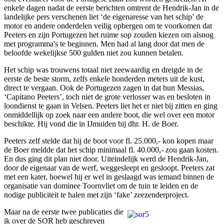
enkele dagen nadat de eerste berichten omtrent de Hendrik-Jan in de
landelijke pers verschenen liet ‘de eigenaresse van het schip’ de
motor en andere onderdelen veilig opbergen om te voorkomen dat
Peeters en zijn Portugezen het ruime sop zouden kiezen om alsnog
met programma's te beginnen. Men had al lang door dat men de
beloofde wekelijkse 500 gulden niet zou kunnen betalen.
Het schip was trouwens totaal niet zeewaardig en dreigde in de
eerste de beste storm, zelfs enkele honderden meters uit de kust,
direct te vergaan. Ook de Portugezen zagen in dat hun Messias,
‘Capitano Peeters’, toch niet de grote verlosser was en besloten in
loondienst te gaan in Velsen. Peeters liet het er niet bij zitten en ging
onmiddellijk op zoek naar een andere boot, die wel over een motor
beschikte. Hij vond die in IJmuiden bij dhr. H. de Boer.
Peeters zelf stelde dat hij de boot voor fl. 25.000,- kon kopen maar
de Boer meldde dat het schip minimaal fl. 40.000,- zou gaan kosten.
En dus ging dit plan niet door. Uiteindelijk werd de Hendrik-Jan,
door de eigenaar van de werf, weggesleept en gesloopt. Peeters zat
met een kater, hoewel hij er wel in geslaagd was iemand binnen de
organisatie van dominee Toornvliet om de tuin te leiden en de
nodige publiciteit te halen met zijn ‘fake’ zeezenderproject.
Maar na de eerste twee publicaties die
ik over de SOR heb geschreven