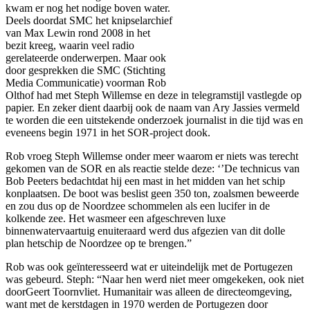
kwam er nog het nodige boven water.
Deels doordat SMC het knipselarchief
van Max Lewin rond 2008 in het
bezit kreeg, waarin veel radio
gerelateerde onderwerpen. Maar ook
door gesprekken die SMC (Stichting
Media Communicatie) voorman Rob
Olthof had met Steph Willemse en deze in telegramstijl vastlegde op
papier. En zeker dient daarbij ook de naam van Ary Jassies vermeld
te worden die een uitstekende onderzoek journalist in die tijd was en
eveneens begin 1971 in het SOR-project dook.
Rob vroeg Steph Willemse onder meer waarom er niets was terecht
gekomen van de SOR en als reactie stelde deze: ‘’De technicus van
Bob Peeters bedachtdat hij een mast in het midden van het schip
konplaatsen. De boot was beslist geen 350 ton, zoalsmen beweerde
en zou dus op de Noordzee schommelen als een lucifer in de
kolkende zee. Het wasmeer een afgeschreven luxe
binnenwatervaartuig enuiteraard werd dus afgezien van dit dolle
plan hetschip de Noordzee op te brengen.”
Rob was ook geïnteresseerd wat er uiteindelijk met de Portugezen
was gebeurd. Steph: “Naar hen werd niet meer omgekeken, ook niet
doorGeert Toornvliet. Humanitair was alleen de directeomgeving,
want met de kerstdagen in 1970 werden de Portugezen door