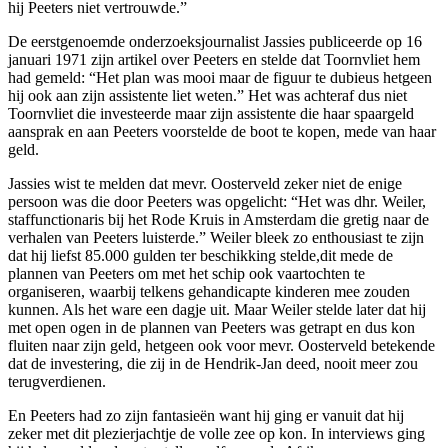
hij Peeters niet vertrouwde.”
De eerstgenoemde onderzoeksjournalist Jassies publiceerde op 16
januari 1971 zijn artikel over Peeters en stelde dat Toornvliet hem
had gemeld: “Het plan was mooi maar de figuur te dubieus hetgeen
hij ook aan zijn assistente liet weten.” Het was achteraf dus niet
Toornvliet die investeerde maar zijn assistente die haar spaargeld
aansprak en aan Peeters voorstelde de boot te kopen, mede van haar
geld.
Jassies wist te melden dat mevr. Oosterveld zeker niet de enige
persoon was die door Peeters was opgelicht: “Het was dhr. Weiler,
staffunctionaris bij het Rode Kruis in Amsterdam die gretig naar de
verhalen van Peeters luisterde.” Weiler bleek zo enthousiast te zijn
dat hij liefst 85.000 gulden ter beschikking stelde,dit mede de
plannen van Peeters om met het schip ook vaartochten te
organiseren, waarbij telkens gehandicapte kinderen mee zouden
kunnen. Als het ware een dagje uit. Maar Weiler stelde later dat hij
met open ogen in de plannen van Peeters was getrapt en dus kon
fluiten naar zijn geld, hetgeen ook voor mevr. Oosterveld betekende
dat de investering, die zij in de Hendrik-Jan deed, nooit meer zou
terugverdienen.
En Peeters had zo zijn fantasieën want hij ging er vanuit dat hij
zeker met dit plezierjachtje de volle zee op kon. In interviews ging