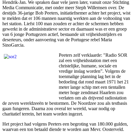
Hendrik-Jan. We spraken daar vele jaren later, vanuit onze Stichting
Media Communicatie, met onder meer Steph Willemsen over. De
destijds 36-jarige Bob Peeters, initiatiefnemer achter het project, wist
te melden dat er 106 mannen naarstig werkten aan de voltooiing van
het station. Liefst 100 man zouden er achter de schermen hebben
gewerkt in de administratieve sector en daarnaast was er een groep
van 6 jonge Portugezen actief, bestaande uit vrijheidsstrijders en
deserteurs, onder aanvoering van de Portugese rebel Maria
SinoGarcia.
Peeters zelf verklaarde: "Radio SOR
zal een vrijheidsstation met een
christelijke, humane, sociale en
vredige inslag worden”. Volgens de
toenmalige planning lag het in de
bedoeling dat rond maart 1971 het 21
meter lange schip met een tientallen
meter hoge zendmast Haarlem zou
verlaten om als drijvend radiostation
de zeven wereldzeeën te bestormen. De Noordzee zou als testbasis
gaan fungeren. Daarna zou overal ter wereld, waar nodig op
charitatief terrein, het team worden ingezet.
Het project had volgens Peeters een begroting van 180.000 gulden,
waarvan een ton betaald diende te worden aan Mevr. Oosterveld.