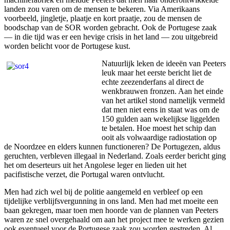
landen zou varen om de mensen te bekeren. Via Amerikaans
voorbeeld, jingletje, plaatje en kort praatje, zou de mensen de
boodschap van de SOR worden gebracht. Ook de Portugese zaak
— in die tijd was er een hevige crisis in het land — zou uitgebreid
worden belicht voor de Portugese kust.
Natuurlijk leken de ideeën van Peeters
leuk maar het eerste bericht liet de
echte zeezenderfans al direct de
wenkbrauwen fronzen. Aan het einde
van het artikel stond namelijk vermeld
dat men niet eens in staat was om de
150 gulden aan wekelijkse liggelden
te betalen. Hoe moest het schip dan
ooit als volwaardige radiostation op
de Noordzee en elders kunnen functioneren? De Portugezen, aldus
geruchten, verbleven illegaal in Nederland. Zoals eerder bericht ging
het om deserteurs uit het Angolese leger en lieden uit het
pacifistische verzet, die Portugal waren ontvlucht.
Men had zich wel bij de politie aangemeld en verbleef op een
tijdelijke verblijfsvergunning in ons land. Men had met moeite een
baan gekregen, maar toen men hoorde van de plannen van Peeters
waren ze snel overgehaald om aan het project mee te werken gezien
ook eventueel voor de Portugese zaak zou worden gestreden. Al