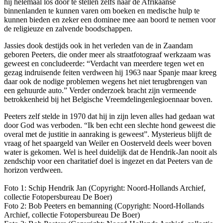
hij helemaal los door te stellen zelfs naar de Afrikaanse
binnenlanden te kunnen varen om boeken en medische hulp te
kunnen bieden en zeker een dominee mee aan boord te nemen voor
de religieuze en zalvende boodschappen.
Jassies dook destijds ook in het verleden van de in Zaandam
geboren Peeters, die onder meer als straatfotograaf werkzaam was
geweest en concludeerde: “Verdacht van meerdere tegen wet en
gezag indruisende feiten verdween hij 1963 naar Spanje maar kreeg
daar ook de nodige problemen wegens het niet terugbrengen van
een gehuurde auto.” Verder onderzoek bracht zijn vermeende
betrokkenheid bij het Belgische Vreemdelingenlegioennaar boven.
Peeters zelf stelde in 1970 dat hij in zijn leven alles had gedaan wat
door God was verboden. “Ik ben echt een slechte hond geweest die
overal met de justitie in aanraking is geweest”. Mysterieus blijft de
vraag of het spaargeld van Weiler en Oosterveld deels weer boven
water is gekomen. Wel is heel duidelijk dat de Hendrik-Jan nooit als
zendschip voor een charitatief doel is ingezet en dat Peeters van de
horizon verdween.
Foto 1: Schip Hendrik Jan (Copyright: Noord-Hollands Archief,
collectie Fotopersbureau De Boer)
Foto 2: Bob Peeters en bemanning (Copyright: Noord-Hollands
Archief, collectie Fotopersbureau De Boer)