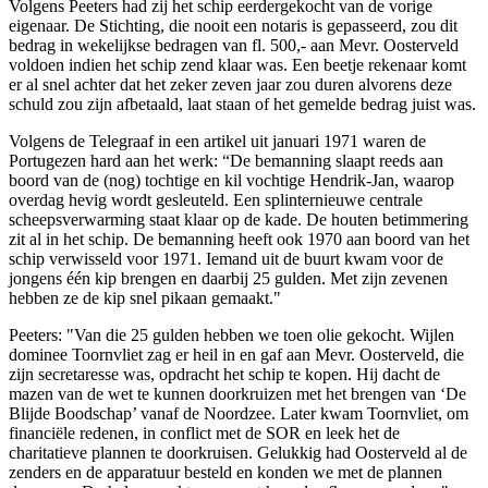
Volgens Peeters had zij het schip eerdergekocht van de vorige
eigenaar. De Stichting, die nooit een notaris is gepasseerd, zou dit
bedrag in wekelijkse bedragen van fl. 500,- aan Mevr. Oosterveld
voldoen indien het schip zend klaar was. Een beetje rekenaar komt
er al snel achter dat het zeker zeven jaar zou duren alvorens deze
schuld zou zijn afbetaald, laat staan of het gemelde bedrag juist was.
Volgens de Telegraaf in een artikel uit januari 1971 waren de
Portugezen hard aan het werk: “De bemanning slaapt reeds aan
boord van de (nog) tochtige en kil vochtige Hendrik-Jan, waarop
overdag hevig wordt gesleuteld. Een splinternieuwe centrale
scheepsverwarming staat klaar op de kade. De houten betimmering
zit al in het schip. De bemanning heeft ook 1970 aan boord van het
schip verwisseld voor 1971. Iemand uit de buurt kwam voor de
jongens één kip brengen en daarbij 25 gulden. Met zijn zevenen
hebben ze de kip snel pikaan gemaakt."
Peeters: "Van die 25 gulden hebben we toen olie gekocht. Wijlen
dominee Toornvliet zag er heil in en gaf aan Mevr. Oosterveld, die
zijn secretaresse was, opdracht het schip te kopen. Hij dacht de
mazen van de wet te kunnen doorkruizen met het brengen van ‘De
Blijde Boodschap’ vanaf de Noordzee. Later kwam Toornvliet, om
financiële redenen, in conflict met de SOR en leek het de
charitatieve plannen te doorkruisen. Gelukkig had Oosterveld al de
zenders en de apparatuur besteld en konden we met de plannen