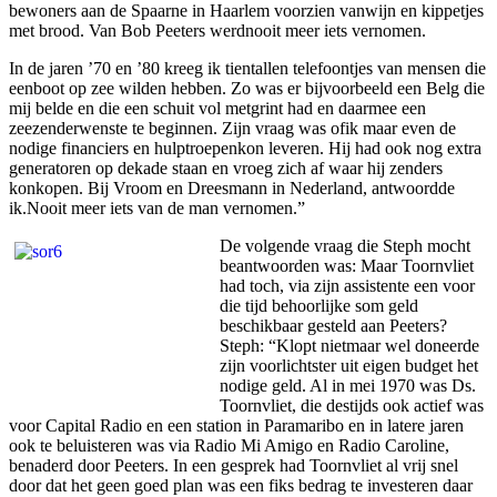
bewoners aan de Spaarne in Haarlem voorzien vanwijn en kippetjes
met brood. Van Bob Peeters werdnooit meer iets vernomen.
In de jaren ’70 en ’80 kreeg ik tientallen telefoontjes van mensen die
eenboot op zee wilden hebben. Zo was er bijvoorbeeld een Belg die
mij belde en die een schuit vol metgrint had en daarmee een
zeezenderwenste te beginnen. Zijn vraag was ofik maar even de
nodige financiers en hulptroepenkon leveren. Hij had ook nog extra
generatoren op dekade staan en vroeg zich af waar hij zenders
konkopen. Bij Vroom en Dreesmann in Nederland, antwoordde
ik.Nooit meer iets van de man vernomen.”
De volgende vraag die Steph mocht
beantwoorden was: Maar Toornvliet
had toch, via zijn assistente een voor
die tijd behoorlijke som geld
beschikbaar gesteld aan Peeters?
Steph: “Klopt nietmaar wel doneerde
zijn voorlichtster uit eigen budget het
nodige geld. Al in mei 1970 was Ds.
Toornvliet, die destijds ook actief was
voor Capital Radio en een station in Paramaribo en in latere jaren
ook te beluisteren was via Radio Mi Amigo en Radio Caroline,
benaderd door Peeters. In een gesprek had Toornvliet al vrij snel
door dat het geen goed plan was een fiks bedrag te investeren daar