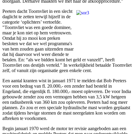
doorgaan. Derhalve maakten we met haar de afkoopprocedure."
Peeters dacht Toornvliet in een slecht
daglicht te zetten terwijl hijzelf in de
categorie ‘oplichters’ vertoefde.
"Toornvliet was een goede dominee,
maar je kon niet op hem vertrouwen.
Omdat hij zo mooi kon preken
besloten we dat we wel programma's
van hem zouden gaan uitzenden maar
dat hij daarvoor wel weer diende te
betalen. En: “als we bidden komt het geld er vanzelf”, heeft
Toornvliet ons destijds verteld." In werkelijkheid betaalde Toornvliet
zelf, of vanuit zijn organisatie geen enkele cent.
Een aantal kranten wist in januari 1971 te melden dat Bob Peeters
voor een bedrag van fl. 20.000,- een zender had besteld in
Engeland, die eigenlijk fl. 180.000,- moest opleveren. De voor India
gebouwde zender zou een vermogen hebben van 3,5 kW hetgeen
een radiusbereik van 360 km zou opleveren. Peeters had nog meer
plannen. Zo zou er een speciale hydraulische mast worden geplaatst
zodat tijdens hevige stormen de mast neergelaten kon worden om
afbreken te voorkomen.
Begin januari 1970 werd de motor ter revisie aangeboden aan een
machinefabriek en meldde Peeters dat men naar onderontwikkelde