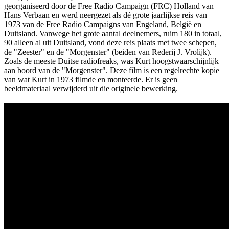
georganiseerd door de Free Radio Campaign (FRC) Holland van
Hans Verbaan en werd neergezet als dé grote jaarlijkse reis van
1973 van de Free Radio Campaigns van Engeland, België en
Duitsland. Vanwege het grote aantal deelnemers, ruim 180 in totaal,
90 alleen al uit Duitsland, vond deze reis plaats met twee schepen,
de "Zeester" en de "Morgenster" (beiden van Rederij J. Vrolijk).
Zoals de meeste Duitse radiofreaks, was Kurt hoogstwaarschijnlijk
aan boord van de "Morgenster". Deze film is een regelrechte kopie
van wat Kurt in 1973 filmde en monteerde. Er is geen
beeldmateriaal verwijderd uit die originele bewerking.