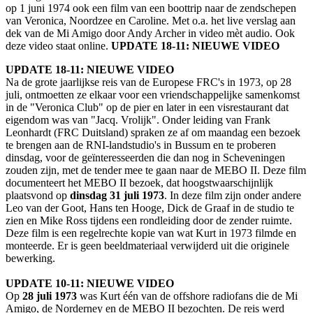
op 1 juni 1974 ook een film van een boottrip naar de zendschepen
van Veronica, Noordzee en Caroline. Met o.a. het live verslag aan
dek van de Mi Amigo door Andy Archer in video mèt audio. Ook
deze video staat online.
UPDATE 18-11: NIEUWE VIDEO
UPDATE 18-11: NIEUWE VIDEO
Na de grote jaarlijkse reis van de Europese FRC's in 1973, op 28
juli, ontmoetten ze elkaar voor een vriendschappelijke samenkomst
in de "Veronica Club" op de pier en later in een visrestaurant dat
eigendom was van "Jacq. Vrolijk". Onder leiding van Frank
Leonhardt (FRC Duitsland) spraken ze af om maandag een bezoek
te brengen aan de RNI-landstudio's in Bussum en te proberen
dinsdag, voor de geïnteresseerden die dan nog in Scheveningen
zouden zijn, met de tender mee te gaan naar de MEBO II. Deze film
documenteert het MEBO II bezoek, dat hoogstwaarschijnlijk
plaatsvond op
dinsdag 31 juli 1973
. In deze film zijn onder andere
Leo van der Goot, Hans ten Hooge, Dick de Graaf in de studio te
zien en Mike Ross tijdens een rondleiding door de zender ruimte.
Deze film is een regelrechte kopie van wat Kurt in 1973 filmde en
monteerde. Er is geen beeldmateriaal verwijderd uit die originele
bewerking.
UPDATE 10-11: NIEUWE VIDEO
Op
28 juli 1973
was Kurt één van de offshore radiofans die de Mi
Amigo, de Norderney en de MEBO II bezochten. De reis werd