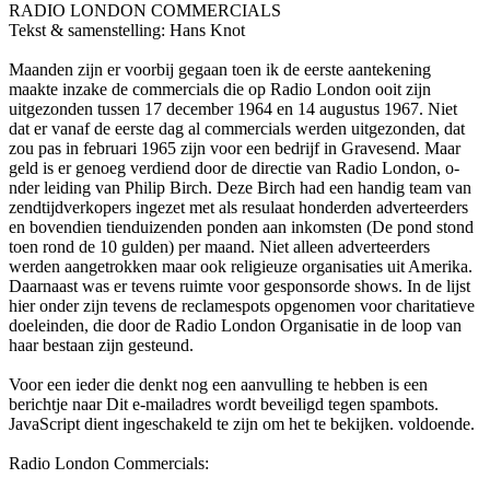
RADIO LONDON COMMERCIALS
Tekst & samenstelling: Hans Knot
Maanden zijn er voorbij gegaan toen ik de eerste aantekening
maakte inzake de commercials die op Radio London ooit zijn
uitgezonden tussen 17 december 1964 en 14 augustus 1967. Niet
dat er vanaf de eerste dag al commercials werden uitgezonden, dat
zou pas in februari 1965 zijn voor een bedrijf in Gravesend. Maar
geld is er genoeg verdiend door de directie van Radio London, o­
nder leiding van Philip Birch. Deze Birch had een handig team van
zendtijdverkopers ingezet met als resulaat honderden adverteerders
en bovendien tienduizenden ponden aan inkomsten (De pond stond
toen rond de 10 gulden) per maand. Niet alleen adverteerders
werden aangetrokken maar ook religieuze organisaties uit Amerika.
Daarnaast was er tevens ruimte voor gesponsorde shows. In de lijst
hier o­nder zijn tevens de reclamespots opgenomen voor charitatieve
doeleinden, die door de Radio London Organisatie in de loop van
haar bestaan zijn gesteund.
Voor een ieder die denkt nog een aanvulling te hebben is een
berichtje naar
Dit e-mailadres wordt beveiligd tegen spambots.
JavaScript dient ingeschakeld te zijn om het te bekijken.
voldoende.
Radio London Commercials: