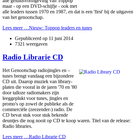
alle geluidsvormgeving van Toppop
maar - op een DVD-schijfje - ook met
alle leaders tussen 1970 en 1987, en dat is een 'first' bij de uitgaven
van het genootschap.
Lees meer …Nieuw: Toppop leaders en tunes
Gepubliceerd op
11 juni 2014
7321 weergaven
Radio Librarie CD
Het Genootschap radiojingles en –
tunes brengt vandaag een bijzondere
CD uit. Daarop muziek van library-
platen die vooral in de jaren '70 en '80
door talloze radiomakers zijn
leeggeplukt voor tunes, jingles en
promo's op zowel de publieke als de
commerciële (zeezender-) radio. De
CD bevat stuk voor stuk bekende
deuntjes die nog nooit op CD te koop waren. Titel van de release:
Radio libraries.
Lees meer …Radio Librarie CD