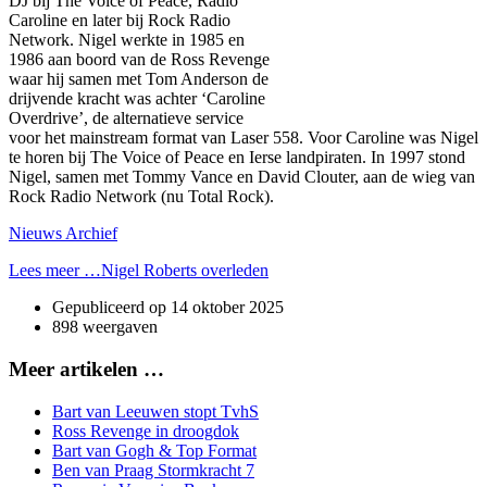
DJ bij The Voice of Peace, Radio
Caroline en later bij Rock Radio
Network. Nigel werkte in 1985 en
1986 aan boord van de Ross Revenge
waar hij samen met Tom Anderson de
drijvende kracht was achter ‘Caroline
Overdrive’, de alternatieve service
voor het mainstream format van Laser 558. Voor Caroline was Nigel
te horen bij The Voice of Peace en Ierse landpiraten. In 1997 stond
Nigel, samen met Tommy Vance en David Clouter, aan de wieg van
Rock Radio Network (nu Total Rock).
Nieuws Archief
Lees meer …Nigel Roberts overleden
Gepubliceerd op
14 oktober 2025
898 weergaven
Meer artikelen …
Bart van Leeuwen stopt TvhS
Ross Revenge in droogdok
Bart van Gogh & Top Format
Ben van Praag Stormkracht 7