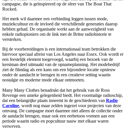
campagne, die is geïnspireerd op de sfeer van The Boat That
Rocked.
Het merk wil daarmee een verbinding leggen tussen mode,
muziekcultuur en de invloed die verschillende generaties daarop
hebben gehad. De organisatie werkt aan de aanwezigheid van
enkele radiopioniers om de link met de Britse radiohistorie te
versterken.
Bij de voorbereidingen is een internationaal team betrokken die
hiervoor speciaal afreist van Los Angeles naar Essex. Ook wordt er
een feestelijk element toegevoegd, waarbij een bezoek van de
kerstman deel uitmaakt van de opnameplanning. Het modebedrijf
ziet de filmdag als een kans om een bijzondere locatie opnieuw
onder de aandacht te brengen in een creatieve setting waarin
nostalgie en moderne mode elkaar ontmoeten.
Many Many Clothes benadrukt dat het gebruik van de Ross
Revenge een unieke gelegenheid biedt. Het voormalige radioschip,
dat een belangrijke plaats inneemt in de geschiedenis van
Radio
Caroline
, wordt nog maar zelden ingezet voor projecten van deze
omvang. De campagne moet daarmee niet alleen de collectie onder
de aandacht brengen, maar ook een eerbetoon vormen aan een
periode waarin radio en popcultuur nauw met elkaar waren
verweven.