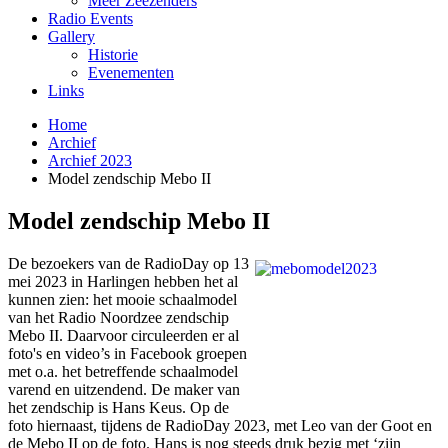
Meer Zeezenders
Radio Events
Gallery
Historie
Evenementen
Links
Home
Archief
Archief 2023
Model zendschip Mebo II
Model zendschip Mebo II
De bezoekers van de RadioDay op 13
mei 2023 in Harlingen hebben het al
kunnen zien: het mooie schaalmodel
van het Radio Noordzee zendschip
Mebo II. Daarvoor circuleerden er al
foto's en video’s in Facebook groepen
met o.a. het betreffende schaalmodel
varend en uitzendend. De maker van
het zendschip is Hans Keus. Op de
foto hiernaast, tijdens de RadioDay 2023, met Leo van der Goot en
de Mebo II op de foto. Hans is nog steeds druk bezig met ‘zijn