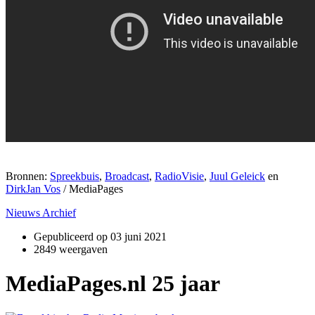
Bronnen:
Spreekbuis
,
Broadcast
,
RadioVisie
,
Juul Geleick
en
DirkJan Vos
/ MediaPages
Nieuws Archief
Gepubliceerd op
03 juni 2021
2849 weergaven
MediaPages.nl 25 jaar